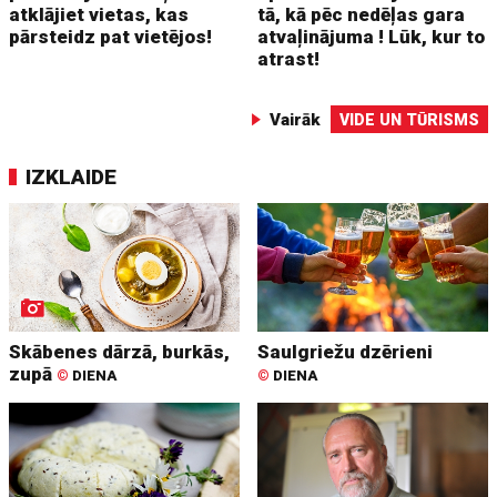
atklājiet vietas, kas
tā, kā pēc nedēļas gara
pārsteidz pat vietējos!
atvaļinājuma ! Lūk, kur to
atrast!
Vairāk
VIDE UN TŪRISMS
IZKLAIDE
Skābenes dārzā, burkās,
Saulgriežu dzērieni
zupā
©
DIENA
©
DIENA