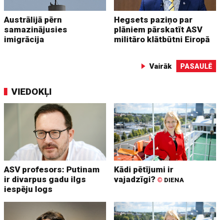
Austrālijā pērn
Hegsets paziņo par
samazinājusies
plāniem pārskatīt ASV
imigrācija
militāro klātbūtni Eiropā
Vairāk
PASAULĒ
VIEDOKĻI
ASV profesors: Putinam
Kādi pētījumi ir
ir divarpus gadu ilgs
vajadzīgi?
©
DIENA
iespēju logs