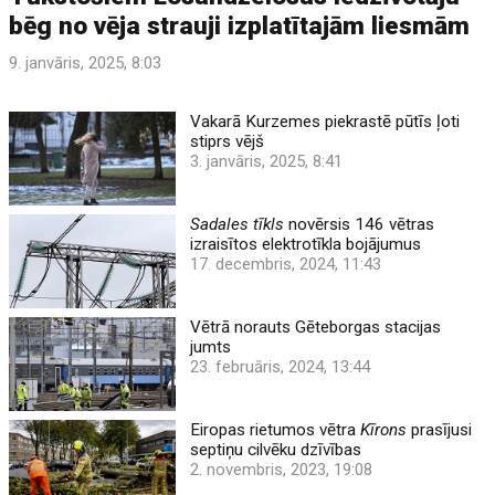
bēg no vēja strauji izplatītajām liesmām
9. janvāris, 2025, 8:03
Vakarā Kurzemes piekrastē pūtīs ļoti
stiprs vējš
3. janvāris, 2025, 8:41
Sadales tīkls
novērsis 146 vētras
izraisītos elektrotīkla bojājumus
17. decembris, 2024, 11:43
Vētrā norauts Gēteborgas stacijas
jumts
23. februāris, 2024, 13:44
Eiropas rietumos vētra
Kīrons
prasījusi
septiņu cilvēku dzīvības
2. novembris, 2023, 19:08