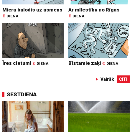
Miera balodis uz asmens
Ar mīlestību no Rīgas
©
DIENA
©
DIENA
Īres cietumi
Bīstamie zaķi
©
DIENA
©
DIENA
Vairāk
CITI
SESTDIENA