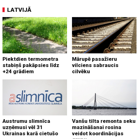
LATVIJĀ
Piektdien termometra
Mārupē pasažieru
stabiņš pakāpsies līdz
vilciens sabraucis
+24 grādiem
cilvēku
Austrumu slimnīca
Vanšu tilta remonta seku
uzņēmusi vēl 31
mazināšanai rosina
Ukrainas karā cietušo
veidot koordinācijas