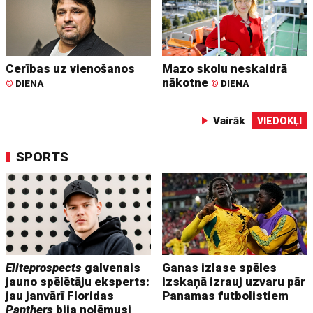
Cerības uz vienošanos
Mazo skolu neskaidrā
nākotne
©
DIENA
©
DIENA
Vairāk
VIEDOKĻI
SPORTS
Eliteprospects
galvenais
Ganas izlase spēles
jauno spēlētāju eksperts:
izskaņā izrauj uzvaru pār
jau janvārī Floridas
Panamas futbolistiem
Panthers
bija nolēmusi