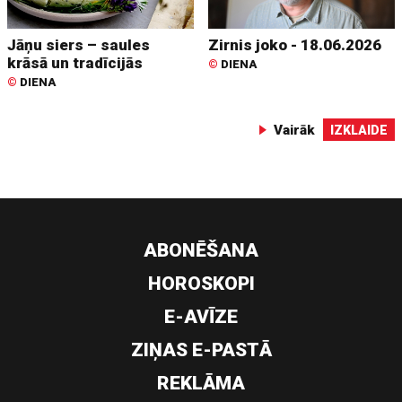
Jāņu siers – saules
Zirnis joko - 18.06.2026
krāsā un tradīcijās
©
DIENA
©
DIENA
Vairāk
IZKLAIDE
ABONĒŠANA
HOROSKOPI
E-AVĪZE
ZIŅAS E-PASTĀ
REKLĀMA