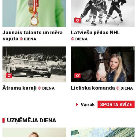
Jaunais talants un mēra
Latviešu pēdas NHL
sajūta
©
DIENA
©
DIENA
Ātruma karaļi
Lieliska komanda
©
DIENA
©
DIENA
Vairāk
SPORTA AVĪZE
UZŅĒMĒJA DIENA