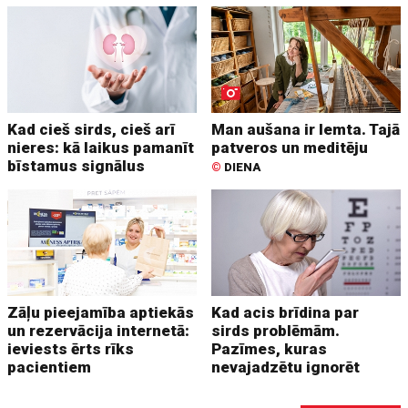
Kad cieš sirds, cieš arī
Man aušana ir lemta. Tajā
nieres: kā laikus pamanīt
patveros un meditēju
bīstamus signālus
©
DIENA
Zāļu pieejamība aptiekās
Kad acis brīdina par
un rezervācija internetā:
sirds problēmām.
ieviests ērts rīks
Pazīmes, kuras
pacientiem
nevajadzētu ignorēt