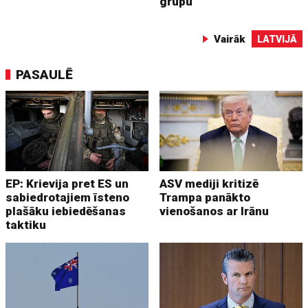
grupu
Vairāk
LATVIJĀ
PASAULĒ
EP: Krievija pret ES un
ASV mediji kritizē
sabiedrotajiem īsteno
Trampa panākto
plašāku iebiedēšanas
vienošanos ar Irānu
taktiku