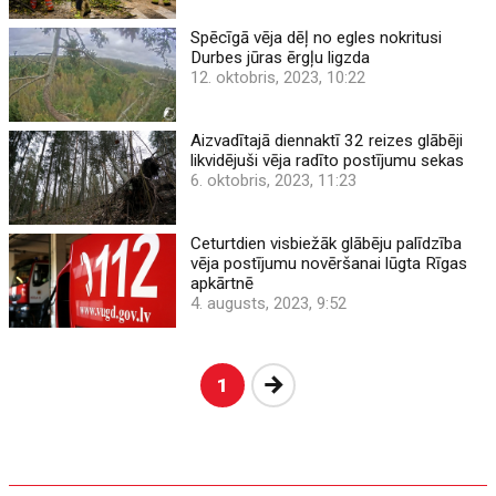
Spēcīgā vēja dēļ no egles nokritusi
Durbes jūras ērgļu ligzda
12. oktobris, 2023, 10:22
Aizvadītajā diennaktī 32 reizes glābēji
likvidējuši vēja radīto postījumu sekas
6. oktobris, 2023, 11:23
Ceturtdien visbiežāk glābēju palīdzība
vēja postījumu novēršanai lūgta Rīgas
apkārtnē
4. augusts, 2023, 9:52
Nākošā
1