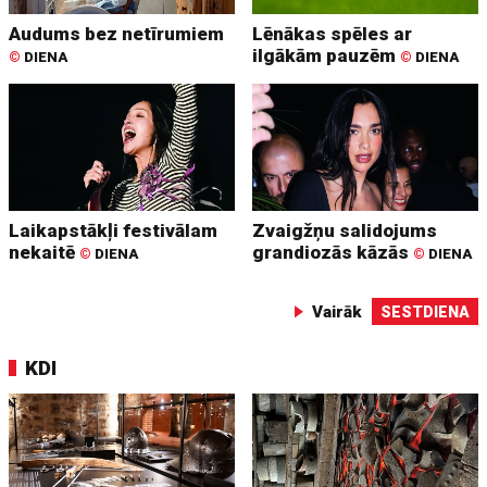
Audums bez netīrumiem
Lēnākas spēles ar
ilgākām pauzēm
©
DIENA
©
DIENA
Laikapstākļi festivālam
Zvaigžņu salidojums
nekaitē
grandiozās kāzās
©
DIENA
©
DIENA
Vairāk
SESTDIENA
KDI