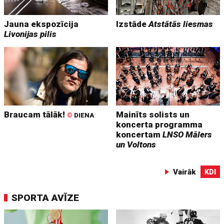
Jauna ekspozīcija
Izstāde
Atstātās liesmas
Livonijas pilis
Braucam tālāk!
Mainīts solists un
©
DIENA
koncerta programma
koncertam
LNSO Mālers
un Voltons
Vairāk
KDI
SPORTA AVĪZE