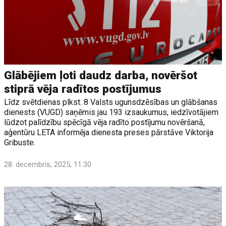
Glābējiem ļoti daudz darba, novēršot
stiprā vēja radītos postījumus
Līdz svētdienas plkst. 8 Valsts ugunsdzēsības un glābšanas
dienests (VUGD) saņēmis jau 193 izsaukumus, iedzīvotājiem
lūdzot palīdzību spēcīgā vēja radīto postījumu novēršanā,
aģentūru LETA informēja dienesta preses pārstāve Viktorija
Gribuste.
28. decembris, 2025, 11:30