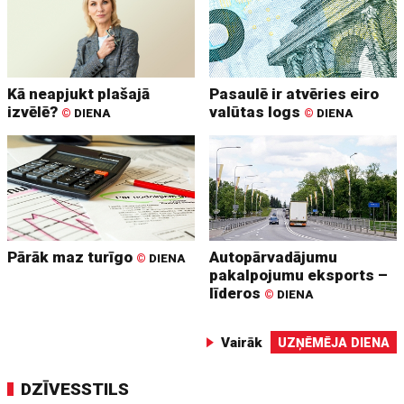
Kā neapjukt plašajā
Pasaulē ir atvēries eiro
izvēlē?
valūtas logs
©
DIENA
©
DIENA
Pārāk maz turīgo
Autopārvadājumu
©
DIENA
pakalpojumu eksports –
līderos
©
DIENA
Vairāk
UZŅĒMĒJA DIENA
DZĪVESSTILS