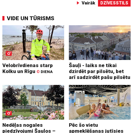
Vairāk
DZĪVESSTILS
VIDE UN TŪRISMS
Velobrīvdienas starp
Šauļi - laiks ne tikai
Kolku un Rīgu
dzirdēt par pilsētu, bet
©
DIENA
arī sadzirdēt pašu pilsētu
Nedēļas nogales
Pēc šo vietu
piedzīvojumi Šauļos –
apmeklēšanas jutīsies