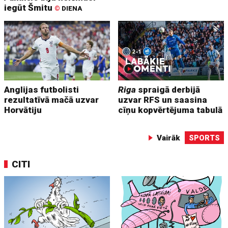
iegūt Šmitu
©
DIENA
Anglijas futbolisti
Riga
spraigā derbijā
rezultatīvā mačā uzvar
uzvar RFS un saasina
Horvātiju
cīņu kopvērtējuma tabulā
Vairāk
SPORTS
CITI