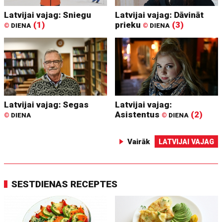
Latvijai vajag: Sniegu
Latvijai vajag: Dāvināt
(1)
prieku
(3)
©
DIENA
©
DIENA
Latvijai vajag: Segas
Latvijai vajag:
Asistentus
(2)
©
DIENA
©
DIENA
Vairāk
LATVIJAI VAJAG
SESTDIENAS RECEPTES