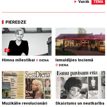
Vairāk
TĒMA
PIEREDZE
Himna mīlestībai
Iemaldījies Inciemā
©
DIENA
©
DIENA
Muzikālie revolucionāri
Skaistums un neatkarība