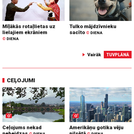
Mīļākās rotaļlietas uz
Tulko mājdzīvnieku
lielajiem ekrāniem
sacīto
©
DIENA
©
DIENA
Vairāk
TUVPLĀNĀ
CEĻOJUMI
Ceļojums nekad
Amerikāņu gotika vēju
nebeidzas
pilsētā
©
DIENA
©
DIENA