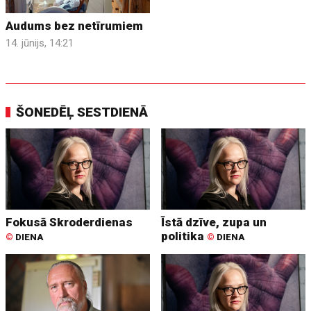
Audums bez netīrumiem
14. jūnijs, 14:21
ŠONEDĒĻ SESTDIENĀ
Fokusā Skroderdienas
Īstā dzīve, zupa un
politika
©
DIENA
©
DIENA