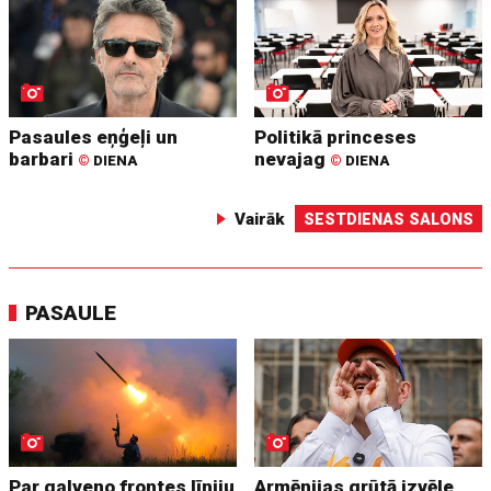
Pasaules eņģeļi un
Politikā princeses
barbari
nevajag
©
DIENA
©
DIENA
Vairāk
SESTDIENAS SALONS
PASAULE
Par galveno frontes līniju
Armēnijas grūtā izvēle