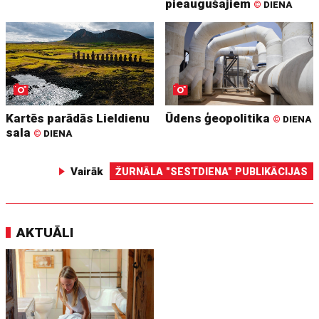
pieaugušajiem
©
DIENA
Kartēs parādās Lieldienu
Ūdens ģeopolitika
©
DIENA
sala
©
DIENA
Vairāk
ŽURNĀLA "SESTDIENA" PUBLIKĀCIJAS
AKTUĀLI