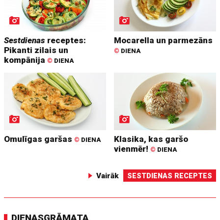
Sestdienas
receptes:
Mocarella un parmezāns
Pikanti zilais un
©
DIENA
kompānija
©
DIENA
Omulīgas garšas
Klasika, kas garšo
©
DIENA
vienmēr!
©
DIENA
Vairāk
SESTDIENAS RECEPTES
DIENASGRĀMATA