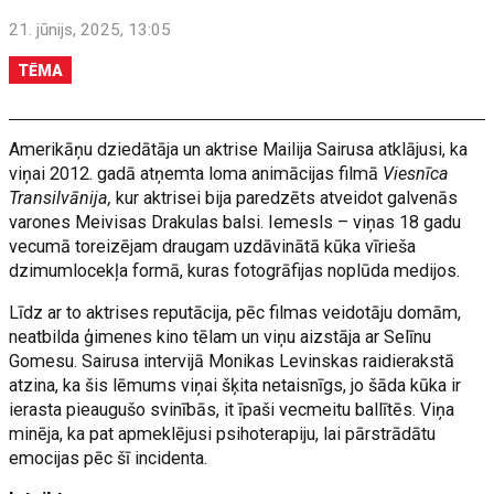
21. jūnijs, 2025, 13:05
TĒMA
Amerikāņu dziedātāja un aktrise Mailija Sairusa atklājusi, ka
viņai 2012. gadā atņemta loma animācijas filmā
Viesnīca
Transilvānija,
kur aktrisei bija paredzēts atveidot galvenās
varones Meivisas Drakulas balsi. Iemesls – viņas 18 gadu
vecumā toreizējam draugam uzdāvinātā kūka vīrieša
dzimumlocekļa formā, kuras fotogrāfijas noplūda medijos.
Līdz ar to aktrises reputācija, pēc filmas veidotāju domām,
neatbilda ģimenes kino tēlam un viņu aizstāja ar Selīnu
Gomesu. Sairusa intervijā Monikas Levinskas raidierakstā
atzina, ka šis lēmums viņai šķita netaisnīgs, jo šāda kūka ir
ierasta pieaugušo svinībās, it īpaši vecmeitu ballītēs. Viņa
minēja, ka pat apmeklējusi psihoterapiju, lai pārstrādātu
emocijas pēc šī incidenta.