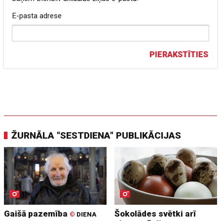
E-pasta adrese
PIERAKSTĪTIES
ŽURNĀLA "SESTDIENA" PUBLIKĀCIJAS
Gaišā pazemība
Šokolādes svētki arī
©
DIENA