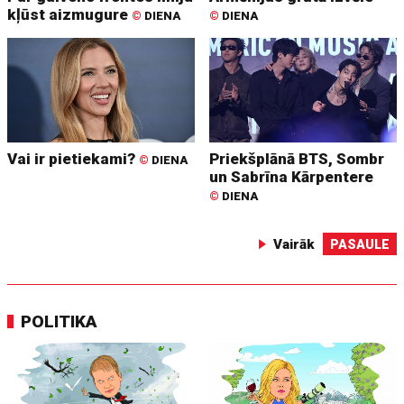
kļūst aizmugure
©
DIENA
©
DIENA
Vai ir pietiekami?
Priekšplānā BTS, Sombr
©
DIENA
un Sabrīna Kārpentere
©
DIENA
Vairāk
PASAULE
POLITIKA