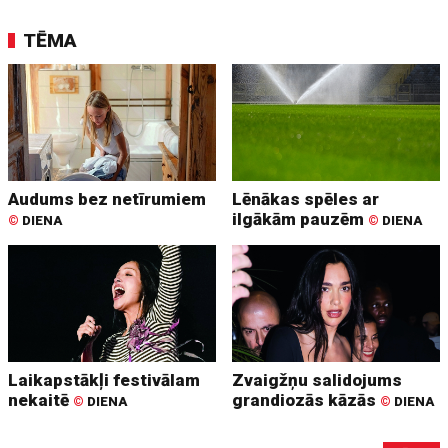
TĒMA
Audums bez netīrumiem
Lēnākas spēles ar
ilgākām pauzēm
©
DIENA
©
DIENA
Laikapstākļi festivālam
Zvaigžņu salidojums
nekaitē
grandiozās kāzās
©
DIENA
©
DIENA