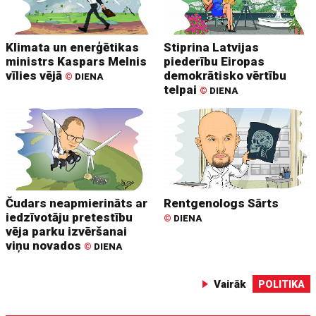
Klimata un enerģētikas
Stiprina Latvijas
ministrs Kaspars Melnis
piederību Eiropas
vīlies vējā
demokrātisko vērtību
©
DIENA
telpai
©
DIENA
Čudars neapmierināts ar
Rentgenologs Sārts
iedzīvotāju pretestību
©
DIENA
vēja parku izvēršanai
viņu novados
©
DIENA
Vairāk
POLITIKA