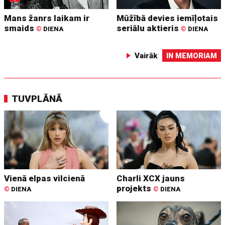
Mans žanrs laikam ir
Mūžībā devies iemīļotais
smaids
seriālu aktieris
©
DIENA
©
DIENA
Vairāk
IN MEMORIAM
TUVPLĀNĀ
Vienā elpas vilcienā
Charli XCX jauns
projekts
©
DIENA
©
DIENA