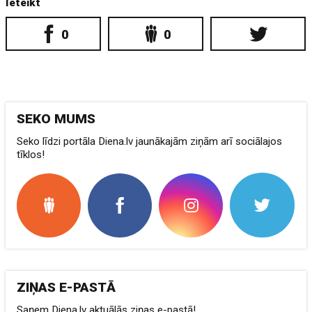
Ieteikt
0
0
SEKO MUMS
Seko līdzi portāla Diena.lv jaunākajām ziņām arī sociālajos
tīklos!
ZIŅAS E-PASTĀ
Saņem Diena.lv aktuālās ziņas e-pastā!