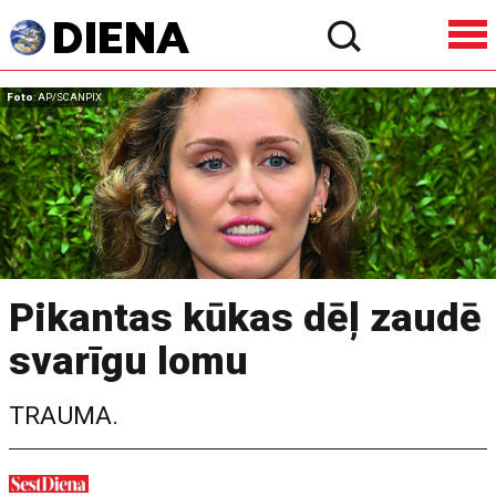
Foto
: AP/SCANPIX
Pikantas kūkas dēļ zaudē
svarīgu lomu
TRAUMA.