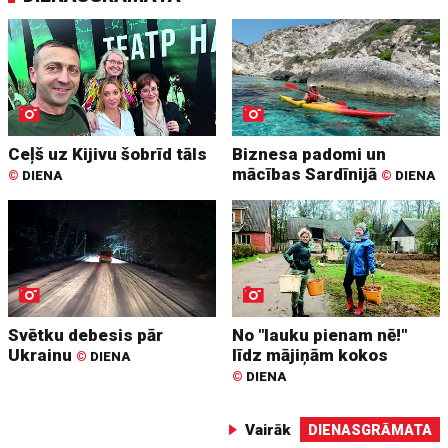
Ceļš uz Kijivu šobrīd tāls
Biznesa padomi un
mācības Sardīnijā
©
DIENA
©
DIENA
Svētku debesis pār
No "lauku pienam nē!"
Ukrainu
līdz mājiņām kokos
©
DIENA
©
DIENA
Vairāk
DIENASGRĀMATA