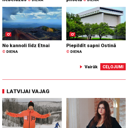
No kannoli līdz Etnai
Piepildīt sapni Ostinā
©
DIENA
©
DIENA
Vairāk
CEĻOJUMI
LATVIJAI VAJAG