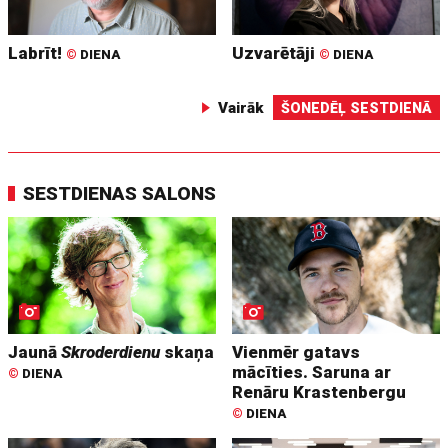
Labrīt!
Uzvarētāji
©
DIENA
©
DIENA
Vairāk
ŠONEDĒĻ SESTDIENĀ
SESTDIENAS SALONS
Jaunā
Skroderdienu
skaņa
Vienmēr gatavs
mācīties. Saruna ar
©
DIENA
Renāru Krastenbergu
©
DIENA