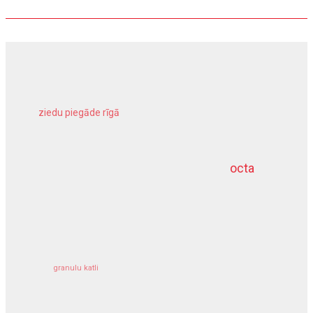
ziedu piegāde rīgā
meliorācijas darbi
octa
dziļurbums
kravu apdrošināšana
granulu katli
siltumsūknis