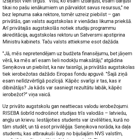
izšķiršot vien tirgus. "Visu, ko esam izdarījuši, esam darījuši
tikai no pašu ienākumiem un pārvaldot savus resursus," ne
bez lepnuma saka rektore, tomēr uzreiz piebilst – gan
privātās, gan valsts augstskolas ir vienādas likuma priekšā.
Arī privātajās augstskolās notiek studiju programmu
akreditācija, augstskolas rektoru un Satversmi apstiprina
Ministru kabinets. Taču valsts attieksme esot dažāda.
"Jā, mēs nepretendējam uz budžeta finansējumu, bet jāņem
vērā, ka mēs arī esam lieli nodokļu maksātāji," atgādina
Senņikova un piebilst, ka nav taisnīgi, ja privātās augstskolas
tiek ierobežotas dažādo Eiropas fondu apguvē. "Šajā ziņā
esam nelīdzvērtīgā pozīcijā. Kāpēc svarīgi ir tas, kas ir
dibinātājs? Ja kāds var sasniegt rezultātu labāk, kāpēc
ierobežot?" viņa vaicā.
Uz privāto augstskolu gan neattiecas valodu ierobežojumi.
RISEBA šobrīd nodrošinot studijas trīs valodās – latviešu,
angļu un krievu. Iestājoties students var izvēlēties, kurā no
tām studēt, un tā esot privilēģija. Senņikova norāda, ka daļa
studentu, kas atbraukuši šurp no bijušajām NVS valstīm,