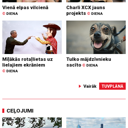
Vienā elpas vilcienā
Charli XCX jauns
projekts
©
DIENA
©
DIENA
Mīļākās rotaļlietas uz
Tulko mājdzīvnieku
lielajiem ekrāniem
sacīto
©
DIENA
©
DIENA
Vairāk
TUVPLĀNĀ
CEĻOJUMI