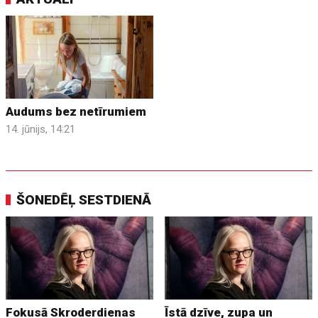
Audums bez netīrumiem
14. jūnijs, 14:21
ŠONEDĒĻ SESTDIENĀ
Fokusā Skroderdienas
Īstā dzīve, zupa un