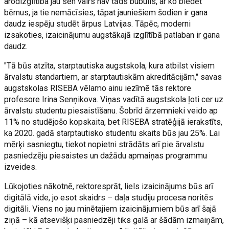
arodizglītība jau sen vairs nav tāds bubulis, ar ko biedēt
bērnus, ja tie nemācīsies, tāpat jauniešiem šodien ir gana
daudz iespēju studēt ārpus Latvijas. Tāpēc, moderni
izsakoties, izaicinājumu augstākajā izglītībā patlaban ir gana
daudz.
"Tā būs atzīta, starptautiska augstskola, kura atbilst visiem
ārvalstu standartiem, ar starptautiskām akreditācijām," savas
augstskolas RISEBA vēlamo ainu iezīmē tās rektore
profesore Irina Senņikova. Viņas vadītā augstskola ļoti cer uz
ārvalstu studentu piesaistīšanu. Šobrīd ārzemnieki veido ap
11% no studējošo kopskaita, bet RISEBA stratēģijā ierakstīts,
ka 2020. gadā starptautisko studentu skaits būs jau 25%. Lai
mērķi sasniegtu, tiekot nopietni strādāts arī pie ārvalstu
pasniedzēju piesaistes un dažādu apmaiņas programmu
izveides.
Lūkojoties nākotnē, rektoresprāt, liels izaicinājums būs arī
digitālā vide, jo esot skaidrs – daļa studiju procesa noritēs
digitāli. Viens no jau minētajiem izaicinājumiem būs arī šajā
ziņā – kā atsevišķi pasniedzēji tiks galā ar šādām izmaiņām,