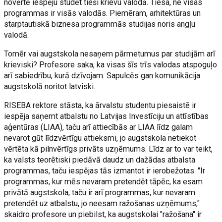
novērtē iespēju studēt tieši krievu valodā. Tiesa, ne visas
programmas ir visās valodās. Piemēram, arhitektūras un
starptautiskā biznesa programmās studijas noris angļu
valodā.
Tomēr vai augstskola nesaņem pārmetumus par studijām arī
krieviski? Profesore saka, ka visas šīs trīs valodas atspoguļo
arī sabiedrību, kurā dzīvojam. Sapulcēs gan komunikācija
augstskolā noritot latviski.
RISEBA rektore stāsta, ka ārvalstu studentu piesaistē ir
iespēja saņemt atbalstu no Latvijas Investīciju un attīstības
aģentūras (LIAA), taču arī attiecībās ar LIAA līdz galam
nevarot gūt līdzvērtīgu attieksmi, jo augstskola netiekot
vērtēta kā pilnvērtīgs privāts uzņēmums. Līdz ar to var teikt,
ka valsts teorētiski piedāvā daudz un dažādas atbalsta
programmas, taču iespējas tās izmantot ir ierobežotas. "Ir
programmas, kur mēs nevaram pretendēt tāpēc, ka esam
privātā augstskola, taču ir arī programmas, kur nevaram
pretendēt uz atbalstu, jo neesam ražošanas uzņēmums,"
skaidro profesore un piebilst, ka augstskolai "ražošana" ir