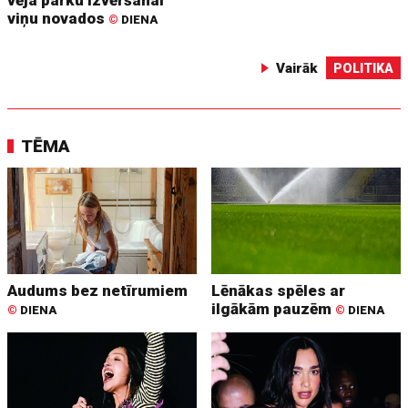
viņu novados
©
DIENA
Vairāk
POLITIKA
TĒMA
Audums bez netīrumiem
Lēnākas spēles ar
ilgākām pauzēm
©
DIENA
©
DIENA