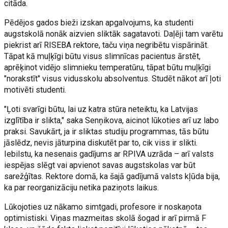
citāda.
Pēdējos gados bieži izskan apgalvojums, ka studenti
augstskolā nonāk aizvien sliktāk sagatavoti. Daļēji tam varētu
piekrist arī RISEBA rektore, taču viņa negribētu vispārināt.
Tāpat kā muļķīgi būtu visus slimnīcas pacientus ārstēt,
aprēķinot vidējo slimnieku temperatūru, tāpat būtu muļķīgi
"norakstīt" visus vidusskolu absolventus. Studēt nākot arī ļoti
motivēti studenti.
"Ļoti svarīgi būtu, lai uz katra stūra neteiktu, ka Latvijas
izglītība ir slikta," saka Senņikova, aicinot lūkoties arī uz labo
praksi. Savukārt, ja ir sliktas studiju programmas, tās būtu
jāslēdz, nevis jāturpina diskutēt par to, cik viss ir slikti.
Iebilstu, ka nesenais gadījums ar RPIVA uzrāda – arī valsts
iespējas slēgt vai apvienot savas augstskolas var būt
sarežģītas. Rektore domā, ka šajā gadījumā valsts kļūda bija,
ka par reorganizāciju netika paziņots laikus.
Lūkojoties uz nākamo simtgadi, profesore ir noskaņota
optimistiski. Viņas mazmeitas skolā šogad ir arī pirmā F