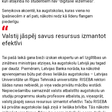
kuri atšķirībā no studentiem nav "digitālie iezemieši".
Senņikova akcentē, ka augstskolas, kuras viena no
īpašniecēm ir arī pati, nākotni redz kā līderu flangam
piederīgu.
Valstij jāspēj savus resursus izmantot
efektīvi
Tai pašā laikā gana bieži izskan ekspertu un arī Izglītības un
zinātnes ministrijas atziņas, ka augstskolu Latvijā jau tagad
par daudz. Piemēram, Latvijas Banka norāda, ka nākotnē
apvienojamas būtu pat divas lielākās augstskolas – Latvijas
Universitāte un Rīgas Tehniskā universitāte. RISEBA rektori
šādas runas nebiedē, jo viņa vada privātu mācību iestādi.
Nepieciešamību samazināt valsts atbalstīto augstskolu un
studiju programmu skaitu profesore atbalsta, jo, viņasprāt,
valstij jāspēj savus resursus izmantot efektīvi. Taču RISEBA
kā privātai augstskolai šajā ziņā ir lielāka brīvība. Tās nākotni