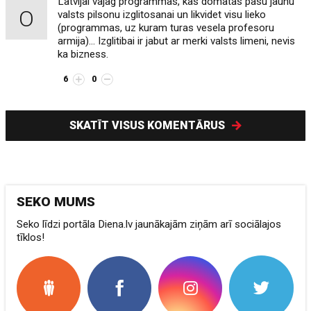
Latvijai vajag programmas, kas domatas pasu jaunu
O
valsts pilsonu izglitosanai un likvidet visu lieko
(programmas, uz kuram turas vesela profesoru
armija)... Izglitibai ir jabut ar merki valsts limeni, nevis
ka bizness.
6
0
SKATĪT VISUS KOMENTĀRUS
SEKO MUMS
Seko līdzi portāla Diena.lv jaunākajām ziņām arī sociālajos
tīklos!