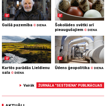
Gaišā pazemība
Šokolādes svētki arī
©
DIENA
pieaugušajiem
©
DIENA
Kartēs parādās Lieldienu
Ūdens ģeopolitika
©
DIENA
sala
©
DIENA
Vairāk
ŽURNĀLA "SESTDIENA" PUBLIKĀCIJAS
AKTUĀLI