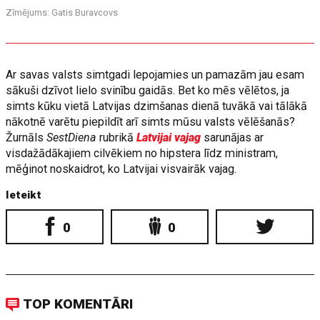
Zīmējums: Gatis Buravcovs
Ar savas valsts simtgadi lepojamies un pamazām jau esam
sākuši dzīvot lielo svinību gaidās. Bet ko mēs vēlētos, ja
simts kūku vietā Latvijas dzimšanas dienā tuvākā vai tālākā
nākotnē varētu piepildīt arī simts mūsu valsts vēlēšanās?
Žurnāls
SestDiena
rubrikā
Latvijai vajag
sarunājas ar
visdažādākajiem cilvēkiem no hipstera līdz ministram,
mēģinot noskaidrot, ko Latvijai visvairāk vajag.
Ieteikt
0
0
TOP KOMENTĀRI