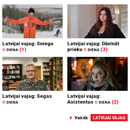
Latvijai vajag: Sniegu
Latvijai vajag: Dāvināt
(1)
prieku
(3)
©
DIENA
©
DIENA
Latvijai vajag: Segas
Latvijai vajag:
Asistentus
(2)
©
DIENA
©
DIENA
Vairāk
LATVIJAI VAJAG