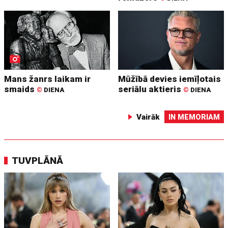
Mans žanrs laikam ir
Mūžībā devies iemīļotais
smaids
seriālu aktieris
©
DIENA
©
DIENA
Vairāk
IN MEMORIAM
TUVPLĀNĀ