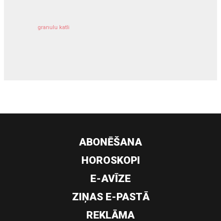
granulu katli
siltumsūknis
ABONĒŠANA
HOROSKOPI
E-AVĪZE
ZIŅAS E-PASTĀ
REKLĀMA