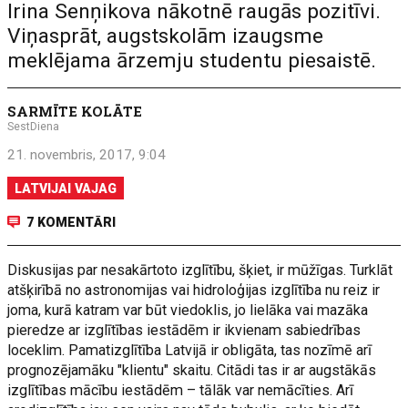
Irina Senņikova nākotnē raugās pozitīvi.
Viņasprāt, augstskolām izaugsme
meklējama ārzemju studentu piesaistē.
SARMĪTE KOLĀTE
SestDiena
21. novembris, 2017, 9:04
LATVIJAI VAJAG
7 KOMENTĀRI
Diskusijas par nesakārtoto izglītību, šķiet, ir mūžīgas. Turklāt
atšķirībā no astronomijas vai hidroloģijas izglītība nu reiz ir
joma, kurā katram var būt viedoklis, jo lielāka vai mazāka
pieredze ar izglītības iestādēm ir ikvienam sabiedrības
loceklim. Pamatizglītība Latvijā ir obligāta, tas nozīmē arī
prognozējamāku "klientu" skaitu. Citādi tas ir ar augstākās
izglītības mācību iestādēm – tālāk var nemācīties. Arī