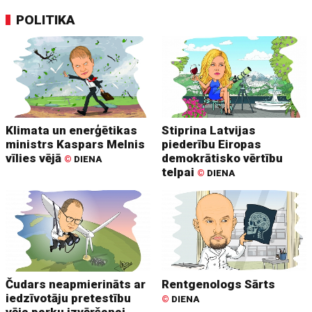
POLITIKA
Klimata un enerģētikas
Stiprina Latvijas
ministrs Kaspars Melnis
piederību Eiropas
vīlies vējā
demokrātisko vērtību
©
DIENA
telpai
©
DIENA
Čudars neapmierināts ar
Rentgenologs Sārts
iedzīvotāju pretestību
©
DIENA
vēja parku izvēršanai