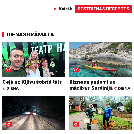
Vairāk
SESTDIENAS RECEPTES
DIENASGRĀMATA
Ceļš uz Kijivu šobrīd tāls
Biznesa padomi un
mācības Sardīnijā
©
DIENA
©
DIENA