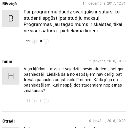
Bērziņš
14. decembris, 2017, 12:31
Par programmu daudz svarīgāks ir saturs, ko
B
studenti apgūst [par studiju maksu].
Programmas jau tagad mums ir skaistas, tikai
ne visur saturs ir pietiekamā līmenī.
11
0
hmm
2. janvāris, 2018, 10:03
Viņa kļūdas. Latvijai ir vajadzīgi nevis studenti, bet gan
H
pasniedzēji. Lielākā daļa no esošajiem nav derīgi pat
trešās pasaules augstskolu līmenim. Kāda jēga no
pasniedzējiem, kuri nespēj dot studentiem nopietnas
zināšanas?
11
1
Otradi
10. janvāris, 2018, 10:09