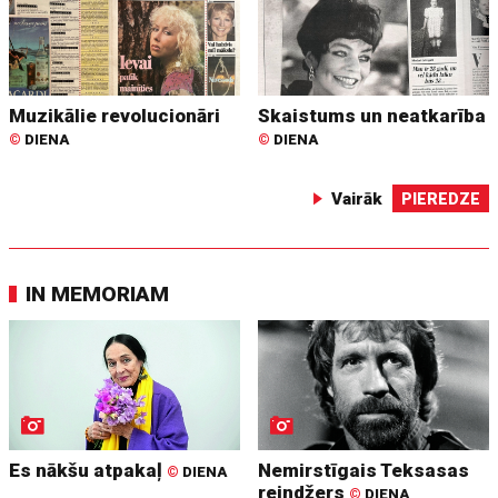
Muzikālie revolucionāri
Skaistums un neatkarība
©
DIENA
©
DIENA
Vairāk
PIEREDZE
IN MEMORIAM
Es nākšu atpakaļ
Nemirstīgais Teksasas
©
DIENA
reindžers
©
DIENA