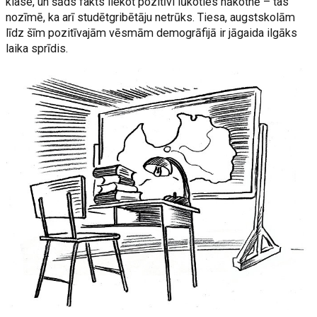
klase, un šāds fakts liekot pozitīvi lūkoties nākotnē – tas
nozīmē, ka arī studētgribētāju netrūks. Tiesa, augstskolām
līdz šīm pozitīvajām vēsmām demogrāfijā ir jāgaida ilgāks
laika sprīdis.