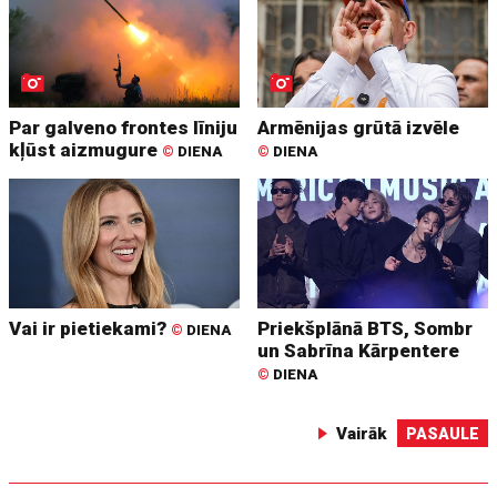
Par galveno frontes līniju
Armēnijas grūtā izvēle
kļūst aizmugure
©
DIENA
©
DIENA
Vai ir pietiekami?
Priekšplānā BTS, Sombr
©
DIENA
un Sabrīna Kārpentere
©
DIENA
Vairāk
PASAULE