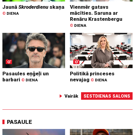
Jaunā
Skroderdienu
skaņa
Vienmēr gatavs
mācīties. Saruna ar
©
DIENA
Renāru Krastenbergu
©
DIENA
Pasaules eņģeļi un
Politikā princeses
barbari
nevajag
©
DIENA
©
DIENA
Vairāk
SESTDIENAS SALONS
PASAULE