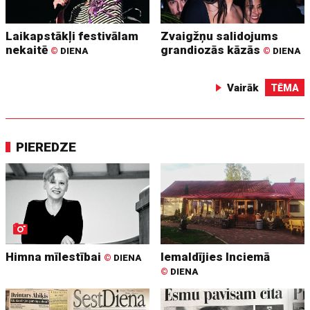
Laikapstākļi festivālam
Zvaigžņu salidojums
nekaitē
grandiozās kāzās
©
DIENA
©
DIENA
Vairāk
TĒMA
PIEREDZE
Himna mīlestībai
Iemaldījies Inciemā
©
DIENA
©
DIENA