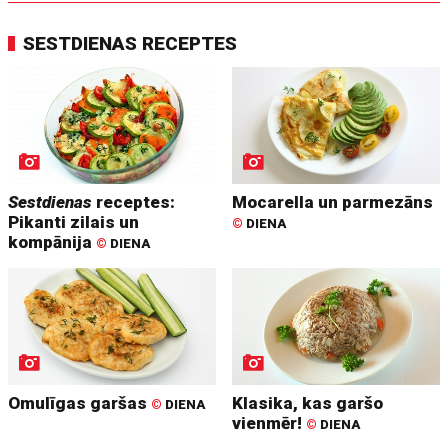
SESTDIENAS RECEPTES
Sestdienas
receptes:
Mocarella un parmezāns
Pikanti zilais un
©
DIENA
kompānija
©
DIENA
Omulīgas garšas
Klasika, kas garšo
©
DIENA
vienmēr!
©
DIENA