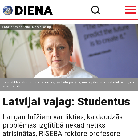
Foto
: Kristaps Kalns, Dienas mediji
Ja ir sliktas studiju programmas, tās būtu jāslēdz, nevis jāturpina diskutēt par to, cik
viss ir slikti
Latvijai vajag: Studentus
Lai gan brīžiem var likties, ka daudzās
problēmas izglītībā nekad netiks
atrisinātas, RISEBA rektore profesore