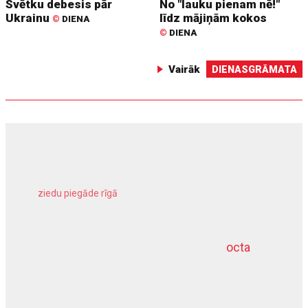
Svētku debesis pār
No "lauku pienam nē!"
Ukrainu
līdz mājiņām kokos
©
DIENA
©
DIENA
Vairāk
DIENASGRĀMATA
ziedu piegāde rīgā
meliorācijas darbi
octa
dziļurbums
kravu apdrošināšana