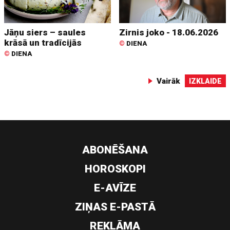
Jāņu siers – saules
Zirnis joko - 18.06.2026
krāsā un tradīcijās
©
DIENA
©
DIENA
Vairāk
IZKLAIDE
ABONĒŠANA
HOROSKOPI
E-AVĪZE
ZIŅAS E-PASTĀ
REKLĀMA