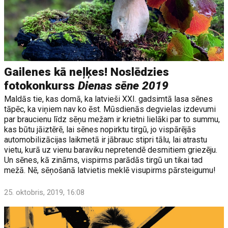
Gailenes kā neļķes! Noslēdzies
fotokonkurss
Dienas sēne 2019
Maldās tie, kas domā, ka latvieši XXI. gadsimtā lasa sēnes
tāpēc, ka viņiem nav ko ēst. Mūsdienās degvielas izdevumi
par braucienu līdz sēņu mežam ir krietni lielāki par to summu,
kas būtu jāiztērē, lai sēnes nopirktu tirgū, jo vispārējās
automobilizācijas laikmetā ir jābrauc stipri tālu, lai atrastu
vietu, kurā uz vienu baraviku nepretendē desmitiem griezēju.
Un sēnes, kā zināms, vispirms parādās tirgū un tikai tad
mežā. Nē, sēņošanā latvietis meklē visupirms pārsteigumu!
25. oktobris, 2019, 16:08