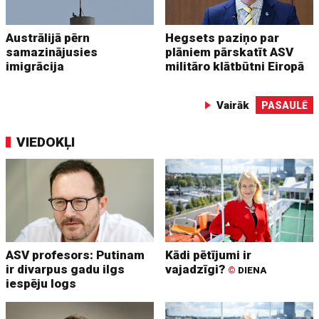
Austrālijā pērn
Hegsets paziņo par
samazinājusies
plāniem pārskatīt ASV
imigrācija
militāro klātbūtni Eiropā
Vairāk
PASAULĒ
VIEDOKĻI
ASV profesors: Putinam
Kādi pētījumi ir
ir divarpus gadu ilgs
vajadzīgi?
©
DIENA
iespēju logs