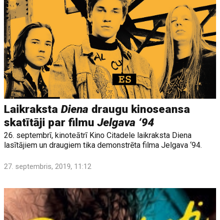
Laikraksta
Diena
draugu kinoseansa
skatītāji par filmu
Jelgava ‘94
26. septembrī, kinoteātrī Kino Citadele laikraksta Diena
lasītājiem un draugiem tika demonstrēta filma Jelgava ‘94.
27. septembris, 2019, 11:12