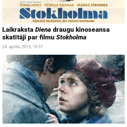
Laikraksta
Diena
draugu kinoseansa
skatītāji par filmu
Stokholma
24. aprīlis, 2019, 10:57