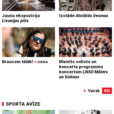
Jauna ekspozīcija
Izstāde
Atstātās liesmas
Livonijas pilis
Braucam tālāk!
Mainīts solists un
©
DIENA
koncerta programma
koncertam
LNSO Mālers
un Voltons
Vairāk
KDI
SPORTA AVĪZE