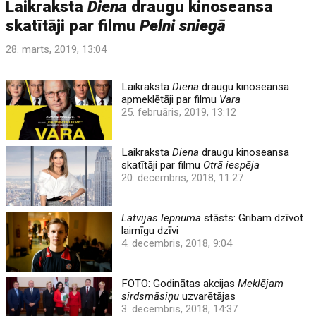
Laikraksta
Diena
draugu kinoseansa
skatītāji par filmu
Pelni sniegā
28. marts, 2019, 13:04
Laikraksta
Diena
draugu kinoseansa
apmeklētāji par filmu
Vara
25. februāris, 2019, 13:12
Laikraksta
Diena
draugu kinoseansa
skatītāji par filmu
Otrā iespēja
20. decembris, 2018, 11:27
Latvijas lepnuma
stāsts: Gribam dzīvot
laimīgu dzīvi
4. decembris, 2018, 9:04
FOTO: Godinātas akcijas
Meklējam
sirdsmāsiņu
uzvarētājas
3. decembris, 2018, 14:37