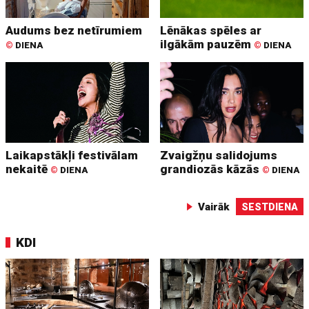
Audums bez netīrumiem
Lēnākas spēles ar
ilgākām pauzēm
©
DIENA
©
DIENA
Laikapstākļi festivālam
Zvaigžņu salidojums
nekaitē
grandiozās kāzās
©
DIENA
©
DIENA
Vairāk
SESTDIENA
KDI