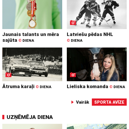
Jaunais talants un mēra
Latviešu pēdas NHL
sajūta
©
DIENA
©
DIENA
Ātruma karaļi
Lieliska komanda
©
DIENA
©
DIENA
Vairāk
SPORTA AVĪZE
UZŅĒMĒJA DIENA