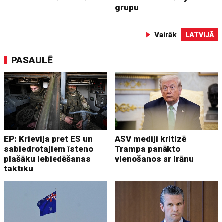
grupu
Vairāk
LATVIJĀ
PASAULĒ
EP: Krievija pret ES un
ASV mediji kritizē
sabiedrotajiem īsteno
Trampa panākto
plašāku iebiedēšanas
vienošanos ar Irānu
taktiku