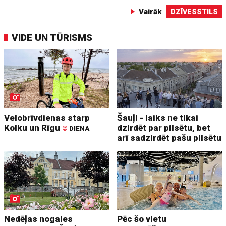
Vairāk
DZĪVESSTILS
VIDE UN TŪRISMS
Velobrīvdienas starp
Šauļi - laiks ne tikai
Kolku un Rīgu
dzirdēt par pilsētu, bet
©
DIENA
arī sadzirdēt pašu pilsētu
Nedēļas nogales
Pēc šo vietu