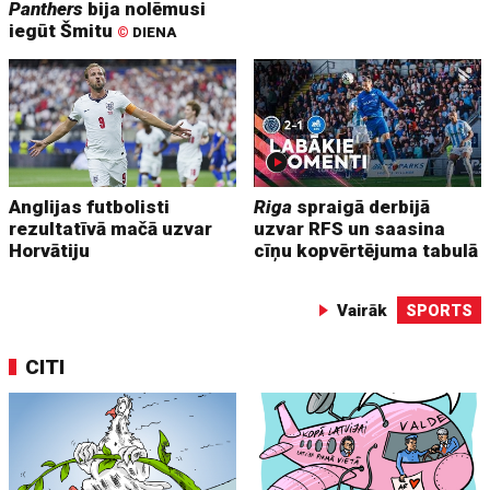
Panthers
bija nolēmusi
iegūt Šmitu
©
DIENA
Anglijas futbolisti
Riga
spraigā derbijā
rezultatīvā mačā uzvar
uzvar RFS un saasina
Horvātiju
cīņu kopvērtējuma tabulā
Vairāk
SPORTS
CITI