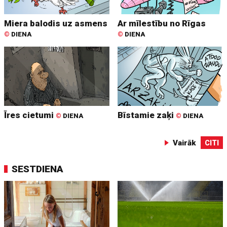
Miera balodis uz asmens
Ar mīlestību no Rīgas
©
DIENA
©
DIENA
Īres cietumi
Bīstamie zaķi
©
DIENA
©
DIENA
Vairāk
CITI
SESTDIENA