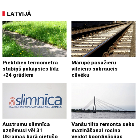
LATVIJĀ
Piektdien termometra
Mārupē pasažieru
stabiņš pakāpsies līdz
vilciens sabraucis
+24 grādiem
cilvēku
Austrumu slimnīca
Vanšu tilta remonta seku
uzņēmusi vēl 31
mazināšanai rosina
Ukrainas karā cietušo
veidot koordinācijas