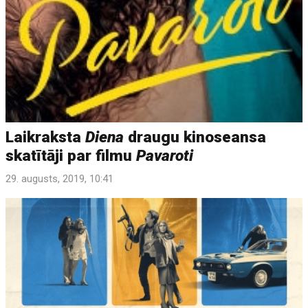
Laikraksta
Diena
draugu kinoseansa
skatītāji par filmu
Pavaroti
29. augusts, 2019, 10:41