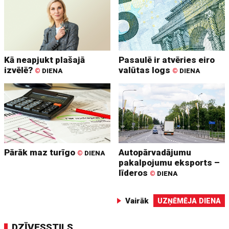
Kā neapjukt plašajā
Pasaulē ir atvēries eiro
izvēlē?
valūtas logs
©
DIENA
©
DIENA
Pārāk maz turīgo
Autopārvadājumu
©
DIENA
pakalpojumu eksports –
līderos
©
DIENA
Vairāk
UZŅĒMĒJA DIENA
DZĪVESSTILS