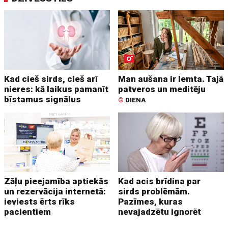
Kad cieš sirds, cieš arī
Man aušana ir lemta. Tajā
nieres: kā laikus pamanīt
patveros un meditēju
bīstamus signālus
©
DIENA
Zāļu pieejamība aptiekās
Kad acis brīdina par
un rezervācija internetā:
sirds problēmām.
ieviests ērts rīks
Pazīmes, kuras
pacientiem
nevajadzētu ignorēt