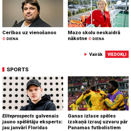
Cerības uz vienošanos
Mazo skolu neskaidrā
nākotne
©
DIENA
©
DIENA
Vairāk
VIEDOKĻI
SPORTS
Eliteprospects
galvenais
Ganas izlase spēles
jauno spēlētāju eksperts:
izskaņā izrauj uzvaru pār
jau janvārī Floridas
Panamas futbolistiem