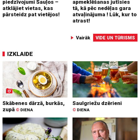
piedzīvojumi Šauļos –
apmeklēšanas jutīsies
atklājiet vietas, kas
tā, kā pēc nedēļas gara
pārsteidz pat vietējos!
atvaļinājuma ! Lūk, kur to
atrast!
Vairāk
VIDE UN TŪRISMS
IZKLAIDE
Skābenes dārzā, burkās,
Saulgriežu dzērieni
zupā
©
DIENA
©
DIENA