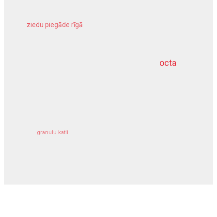
ziedu piegāde rīgā
meliorācijas darbi
octa
dziļurbums
kravu apdrošināšana
granulu katli
siltumsūknis