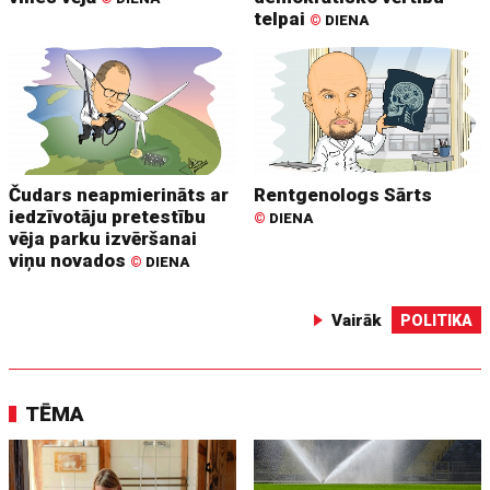
telpai
©
DIENA
Čudars neapmierināts ar
Rentgenologs Sārts
iedzīvotāju pretestību
©
DIENA
vēja parku izvēršanai
viņu novados
©
DIENA
Vairāk
POLITIKA
TĒMA