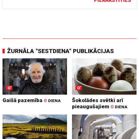
PIERAKSTĪTIES
ŽURNĀLA "SESTDIENA" PUBLIKĀCIJAS
Gaišā pazemība
Šokolādes svētki arī
©
DIENA
pieaugušajiem
©
DIENA