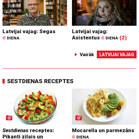
Latvijai vajag: Segas
Latvijai vajag:
Asistentus
(2)
©
DIENA
©
DIENA
Vairāk
LATVIJAI VAJAG
SESTDIENAS RECEPTES
Sestdienas
receptes:
Mocarella un parmezāns
Pikanti zilais un
©
DIENA