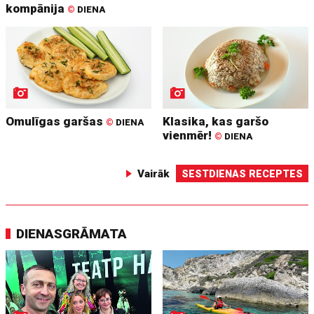
kompānija
©
DIENA
Omulīgas garšas
Klasika, kas garšo
©
DIENA
vienmēr!
©
DIENA
Vairāk
SESTDIENAS RECEPTES
DIENASGRĀMATA