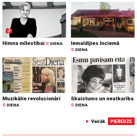
Himna mīlestībai
Iemaldījies Inciemā
©
DIENA
©
DIENA
Muzikālie revolucionāri
Skaistums un neatkarība
©
DIENA
©
DIENA
Vairāk
PIEREDZE