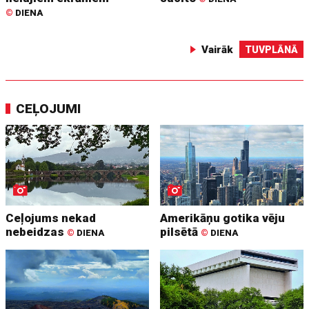
©
DIENA
Vairāk
TUVPLĀNĀ
CEĻOJUMI
Ceļojums nekad
Amerikāņu gotika vēju
nebeidzas
pilsētā
©
DIENA
©
DIENA