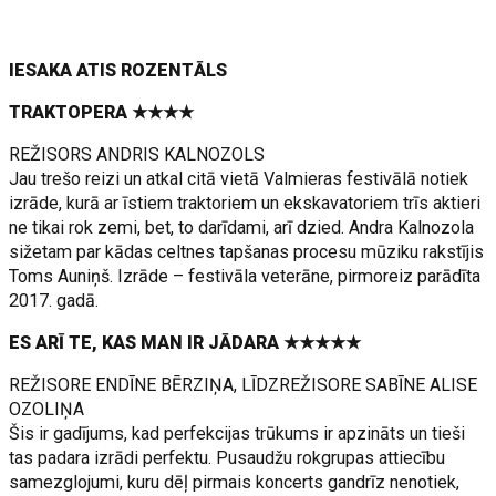
IESAKA ATIS ROZENTĀLS
TRAKTOPERA ★★★★
REŽISORS ANDRIS KALNOZOLS
Jau trešo reizi un atkal citā vietā Valmieras festivālā notiek
izrāde, kurā ar īstiem traktoriem un ekskavatoriem trīs aktieri
ne tikai rok zemi, bet, to darīdami, arī dzied. Andra Kalnozola
sižetam par kādas celtnes tapšanas procesu mūziku rakstījis
Toms Auniņš. Izrāde – festivāla veterāne, pirmoreiz parādīta
2017. gadā.
ES ARĪ TE, KAS MAN IR JĀDARA ★★★★★
REŽISORE ENDĪNE BĒRZIŅA, LĪDZREŽISORE SABĪNE ALISE
OZOLIŅA
Šis ir gadījums, kad perfekcijas trūkums ir apzināts un tieši
tas padara izrādi perfektu. Pusaudžu rokgrupas attiecību
samezglojumi, kuru dēļ pirmais koncerts gandrīz nenotiek,