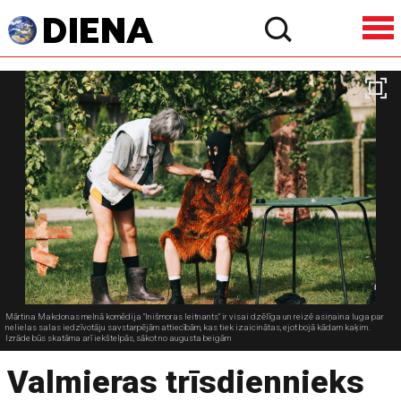
Mārtina Makdonas melnā komēdija "Inišmoras leitnants" ir visai dzēlīga un reizē asiņaina luga par
nelielas salas iedzīvotāju savstarpējām attiecībām, kas tiek izaicinātas, ejot bojā kādam kaķim.
Izrāde būs skatāma arī iekštelpās, sākot no augusta beigām
Valmieras trīsdiennieks