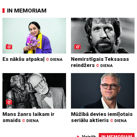
IN MEMORIAM
Es nākšu atpakaļ
Nemirstīgais Teksasas
©
DIENA
reindžers
©
DIENA
Mans žanrs laikam ir
Mūžībā devies iemīļotais
smaids
seriālu aktieris
©
DIENA
©
DIENA