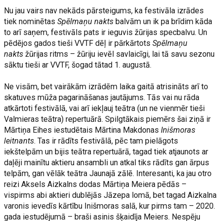
Nu jau vairs nav nekāds pārsteigums, ka festivāla izrādes
tiek nominētas
Spēlmaņu nakts
balvām un ik pa brīdim kāda
to arī saņem, festivāls pats ir ieguvis žūrijas specbalvu. Un
pēdējos gados tieši VVTF dēļ ir pārkārtots
Spēlmaņu
nakts
žūrijas ritms – žūriju ievēl savlaicīgi, lai tā savu sezonu
sāktu tieši ar VVTF, šogad tātad 1. augustā.
Ne visām, bet vairākām izrādēm laika gaitā atrisināts arī to
skatuves mūža pagarināšanas jautājums. Tās vai nu rāda
atkārtoti festivālā, vai arī iekļauj teātra (un ne vienmēr tieši
Valmieras teātra) repertuārā. Spilgtākais piemērs šai ziņā ir
Mārtiņa Eihes iestudētais Mārtina Makdonas
Inišmoras
leitnants
. Tas ir rādīts festivālā, pēc tam pielāgots
iekštelpām un bijis teātra repertuārā, tagad tiek atjaunots ar
daļēji mainītu aktieru ansambli un atkal tiks rādīts gan ārpus
telpām, gan vēlāk teātra Jaunajā zālē. Interesanti, ka jau otro
reizi Aksels Aizkalns dodas Mārtiņa Meiera pēdās –
vispirms abi aktieri dublējās Jāzepa lomā, bet tagad Aizkalna
varonis ievedīs kārtību Inišmoras salā, kur pirms tam – 2020.
gada iestudējumā – braši asinis šķaidīja Meiers. Nespēju