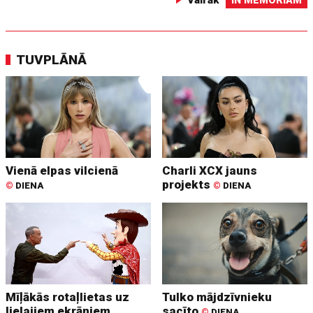
Vairāk
IN MEMORIAM
TUVPLĀNĀ
Vienā elpas vilcienā
Charli XCX jauns
projekts
©
DIENA
©
DIENA
Mīļākās rotaļlietas uz
Tulko mājdzīvnieku
lielajiem ekrāniem
sacīto
©
DIENA