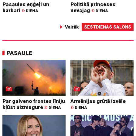
Pasaules eņģeļi un
Politikā princeses
barbari
nevajag
©
DIENA
©
DIENA
Vairāk
SESTDIENAS SALONS
PASAULE
Par galveno frontes līniju
Armēnijas grūtā izvēle
kļūst aizmugure
©
DIENA
©
DIENA