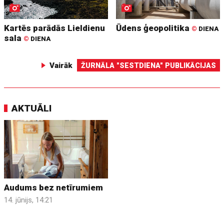
Kartēs parādās Lieldienu
Ūdens ģeopolitika
©
DIENA
sala
©
DIENA
Vairāk
ŽURNĀLA "SESTDIENA" PUBLIKĀCIJAS
AKTUĀLI
Audums bez netīrumiem
14. jūnijs, 14:21