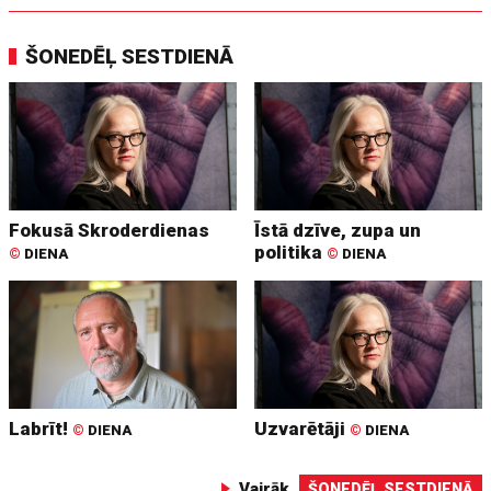
ŠONEDĒĻ SESTDIENĀ
Fokusā Skroderdienas
Īstā dzīve, zupa un
politika
©
DIENA
©
DIENA
Labrīt!
Uzvarētāji
©
DIENA
©
DIENA
Vairāk
ŠONEDĒĻ SESTDIENĀ