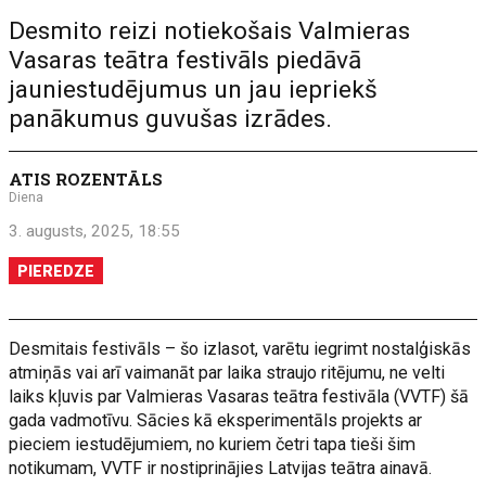
Desmito reizi notiekošais Valmieras
Vasaras teātra festivāls piedāvā
jauniestudējumus un jau iepriekš
panākumus guvušas izrādes.
ATIS ROZENTĀLS
Diena
3. augusts, 2025, 18:55
PIEREDZE
Desmitais festivāls – šo izlasot, varētu iegrimt nostalģiskās
atmiņās vai arī vaimanāt par laika straujo ritējumu, ne velti
laiks kļuvis par Valmieras Vasaras teātra festivāla (VVTF) šā
gada vadmotīvu. Sācies kā eksperimentāls projekts ar
pieciem iestudējumiem, no kuriem četri tapa tieši šim
notikumam, VVTF ir nostiprinājies Latvijas teātra ainavā.