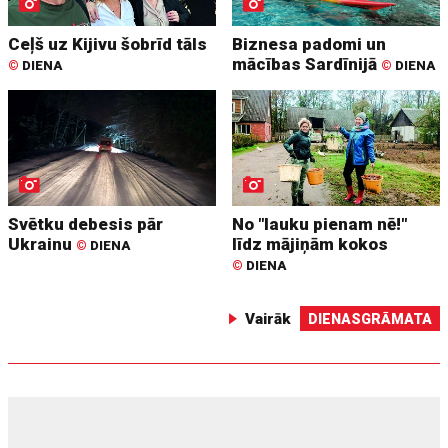
Ceļš uz Kijivu šobrīd tāls
Biznesa padomi un
mācības Sardīnijā
©
DIENA
©
DIENA
Svētku debesis pār
No "lauku pienam nē!"
Ukrainu
līdz mājiņām kokos
©
DIENA
©
DIENA
Vairāk
DIENASGRĀMATA