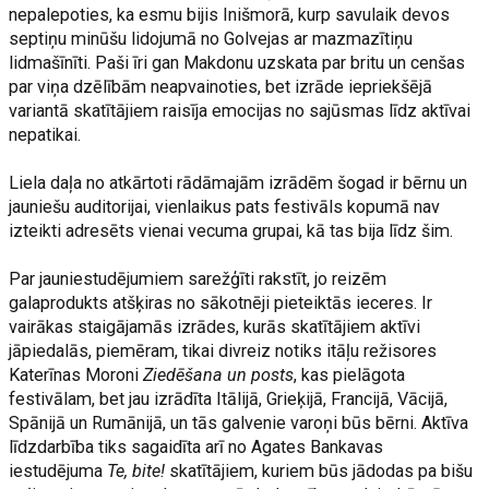
nepalepoties, ka esmu bijis Inišmorā, kurp savulaik devos
septiņu minūšu lidojumā no Golvejas ar mazmazītiņu
lidmašīnīti. Paši īri gan Makdonu uzskata par britu un cenšas
par viņa dzēlībām neapvainoties, bet izrāde iepriekšējā
variantā skatītājiem raisīja emocijas no sajūsmas līdz aktīvai
nepatikai.
Liela daļa no atkārtoti rādāmajām izrādēm šogad ir bērnu un
jauniešu auditorijai, vienlaikus pats festivāls kopumā nav
izteikti adresēts vienai vecuma grupai, kā tas bija līdz šim.
Par jauniestudējumiem sarežģīti rakstīt, jo reizēm
galaprodukts atšķiras no sākotnēji pieteiktās ieceres. Ir
vairākas staigājamās izrādes, kurās skatītājiem aktīvi
jāpiedalās, piemēram, tikai divreiz notiks itāļu režisores
Katerīnas Moroni
Ziedēšana un posts
, kas pielāgota
festivālam, bet jau izrādīta Itālijā, Grieķijā, Francijā, Vācijā,
Spānijā un Rumānijā, un tās galvenie varoņi būs bērni. Aktīva
līdzdarbība tiks sagaidīta arī no Agates Bankavas
iestudējuma
Te, bite!
skatītājiem, kuriem būs jādodas pa bišu