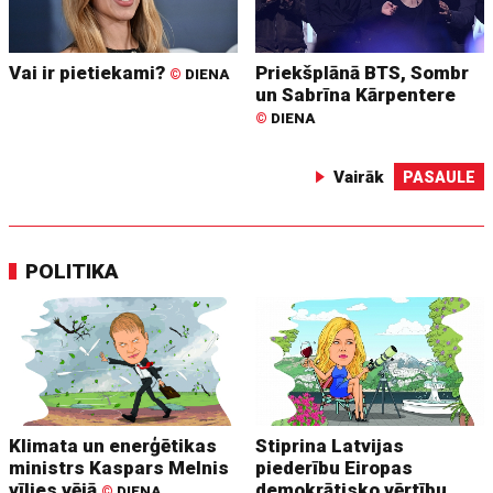
Vai ir pietiekami?
Priekšplānā BTS, Sombr
©
DIENA
un Sabrīna Kārpentere
©
DIENA
Vairāk
PASAULE
POLITIKA
Klimata un enerģētikas
Stiprina Latvijas
ministrs Kaspars Melnis
piederību Eiropas
vīlies vējā
demokrātisko vērtību
©
DIENA