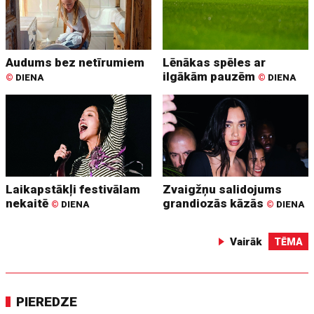
Audums bez netīrumiem
Lēnākas spēles ar
ilgākām pauzēm
©
DIENA
©
DIENA
Laikapstākļi festivālam
Zvaigžņu salidojums
nekaitē
grandiozās kāzās
©
DIENA
©
DIENA
Vairāk
TĒMA
PIEREDZE