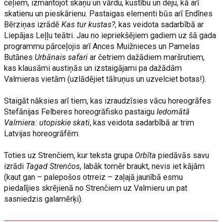
ceļiem, izmantojot skaņu un vārdu, kustību un deju, kā arī
skatienu un pieskārienu. Pastaigas elementi būs arī Endīnes
Bērziņas izrādē
Kas tur kustas?
, kas veidota sadarbībā ar
Liepājas Leļļu teātri. Jau no iepriekšējiem gadiem uz šā gada
programmu pārceļojis arī Ances Muižnieces un Pamelas
Butānes
Urbānais safari
ar četriem dažādiem maršrutiem,
kas klausāmi austiņās un izstaigājami pa dažādām
Valmieras vietām (uzlādējiet tālruņus un uzvelciet botas!).
Staigāt nāksies arī tiem, kas izraudzīsies vācu horeogrāfes
Stefānijas Felberes horeogrāfisko pastaigu
Iedomātā
Valmiera: utopiskie skati
, kas veidota sadarbībā ar trim
Latvijas horeogrāfēm.
Toties uz Strenčiem, kur teksta grupa
Orbīta
piedāvās savu
izrādi
Tagad Strenčos
, labāk tomēr braukt, nevis iet kājām
(kaut gan – palepošos otrreiz – zaļajā jaunībā esmu
piedalījies skrējienā no Strenčiem uz Valmieru un pat
sasniedzis galamērķi).