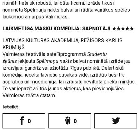
risināti tieši tik robusti, lai būtu ticami. Izrāde tikusi
nominēta Spēlmaņu nakts balvai un rādīta vairākos spēles
laukumos arī ārpus Valmieras.
LAIKMETĪGA MASKU KOMĒDIJA: SAPŅOTĀJI ★★★★★
LATVIJAS KULTŪRAS AKADĒMIJA, REŽISORS KĀRLIS
KRŪMIŅŠ
Valmieras festivāla satelītprogrammā
Studentu
šķūnis
iekļauta
Spēlmaņu nakts
balvai nominētā izrāde jau
izraisījusi gandrīz vai ažiotāžu Rīgas publikā. Delartiskā
komēdija, iecelta latviešu pasakas vidē, izrādās tieši tik
asprātīga un mūsdienīga, lai izraisītu neviltota prieka mirkļus.
Te var iepazīt arī trīs jaunos aktierus, kas pievienojušies
Valmieras teātra štatam.
Ieteikt
0
0