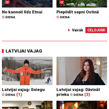
No kannoli līdz Etnai
Piepildīt sapni Ostinā
©
DIENA
©
DIENA
Vairāk
CEĻOJUMI
LATVIJAI VAJAG
Latvijai vajag: Sniegu
Latvijai vajag: Dāvināt
(1)
prieku
(3)
©
DIENA
©
DIENA