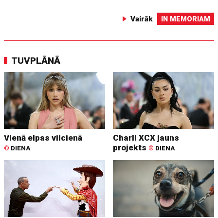
Vairāk
IN MEMORIAM
TUVPLĀNĀ
Vienā elpas vilcienā
Charli XCX jauns
projekts
©
DIENA
©
DIENA