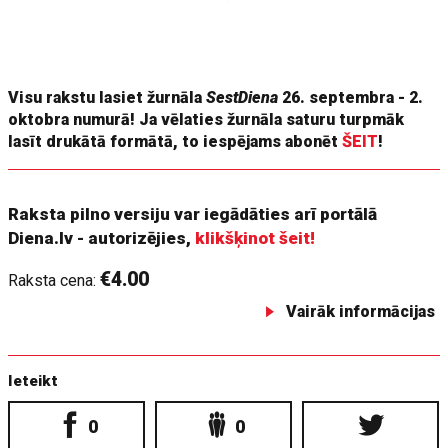
trauslāk, nevis kā koncertzālēs. Jūs to varat atļauties. Un tad
notika šī saslēgšanās, teātra maģija, kurā aktieri un koris
viens otru brīnišķīgi papildina.
Visu rakstu lasiet žurnāla
SestDiena
26. septembra - 2.
oktobra numurā! Ja vēlaties žurnāla saturu turpmāk
lasīt drukātā formātā, to iespējams abonēt
ŠEIT
!
Raksta pilno versiju var iegādāties arī portālā
Diena.lv - autorizējies,
klikšķinot šeit!
€4.00
Raksta cena:
Vairāk informācijas
Ieteikt
0
0