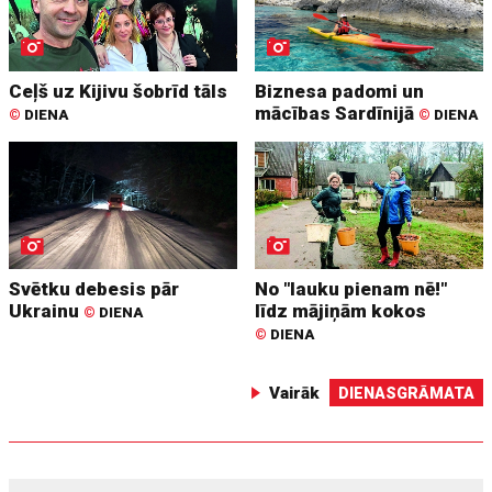
Ceļš uz Kijivu šobrīd tāls
Biznesa padomi un
mācības Sardīnijā
©
DIENA
©
DIENA
Svētku debesis pār
No "lauku pienam nē!"
Ukrainu
līdz mājiņām kokos
©
DIENA
©
DIENA
Vairāk
DIENASGRĀMATA