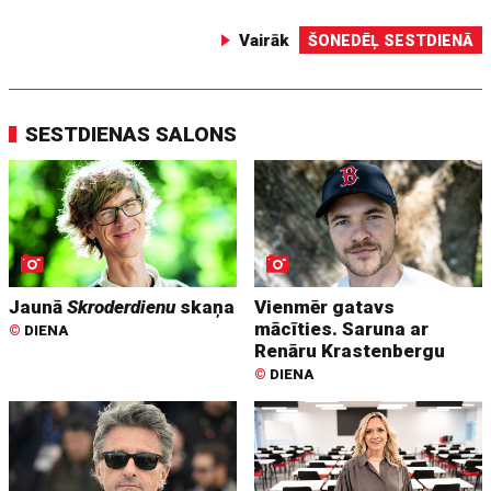
Vairāk
ŠONEDĒĻ SESTDIENĀ
SESTDIENAS SALONS
Jaunā
Skroderdienu
skaņa
Vienmēr gatavs
mācīties. Saruna ar
©
DIENA
Renāru Krastenbergu
©
DIENA