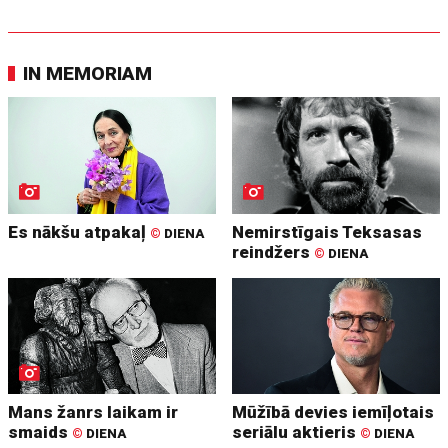
IN MEMORIAM
Es nākšu atpakaļ
Nemirstīgais Teksasas
©
DIENA
reindžers
©
DIENA
Mans žanrs laikam ir
Mūžībā devies iemīļotais
smaids
seriālu aktieris
©
DIENA
©
DIENA