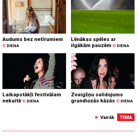
Audums bez netīrumiem
Lēnākas spēles ar
ilgākām pauzēm
©
DIENA
©
DIENA
Laikapstākļi festivālam
Zvaigžņu salidojums
nekaitē
grandiozās kāzās
©
DIENA
©
DIENA
Vairāk
TĒMA