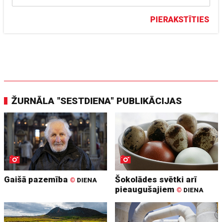
PIERAKSTĪTIES
ŽURNĀLA "SESTDIENA" PUBLIKĀCIJAS
Gaišā pazemība
Šokolādes svētki arī
©
DIENA
pieaugušajiem
©
DIENA