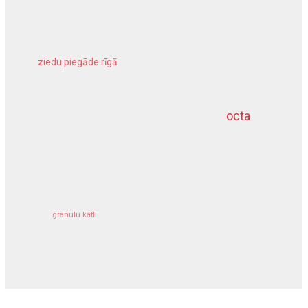
ziedu piegāde rīgā
meliorācijas darbi
octa
dziļurbums
kravu apdrošināšana
granulu katli
siltumsūknis