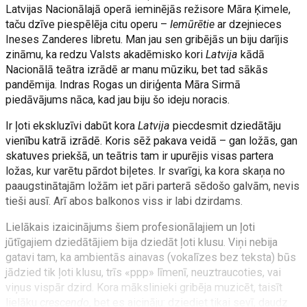
Latvijas Nacionālajā operā ieminējās režisore Māra Ķimele,
taču dzīve piespēlēja citu operu –
Iemūrētie
ar dzejnieces
Ineses Zanderes libretu. Man jau sen gribējās un biju darījis
zināmu, ka redzu Valsts akadēmisko kori
Latvija
kādā
Nacionālā teātra izrādē ar manu mūziku, bet tad sākās
pandēmija. Indras Rogas un diriģenta Māra Sirmā
piedāvājums nāca, kad jau biju šo ideju noracis.
Ir ļoti ekskluzīvi dabūt kora
Latvija
piecdesmit dziedātāju
vienību katrā izrādē. Koris sēž pakava veidā – gan ložās, gan
skatuves priekšā, un teātris tam ir upurējis visas partera
ložas, kur varētu pārdot biļetes. Ir svarīgi, ka kora skaņa no
paaugstinātajām ložām iet pāri parterā sēdošo galvām, nevis
tieši ausī. Arī abos balkonos viss ir labi dzirdams.
Lielākais izaicinājums šiem profesionālajiem un ļoti
jūtīgajiem dziedātājiem bija dziedāt ļoti klusu. Viņi nebija
gatavi tam, ka ambientās ainavas (vokalīzes bez teksta) būs
jādzied tik ļoti klusu, trīs «ppp» līmenī, neuztraucoties, vai
viņus vispār dzird. Kora mākslinieki gribēja muzicēt, taisīt
lielāku
crescendo
, bet es aicināju: dziediet tikai sevī, daudz