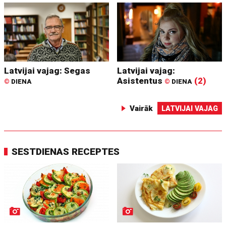
Latvijai vajag: Segas
Latvijai vajag:
Asistentus
(2)
©
DIENA
©
DIENA
Vairāk
LATVIJAI VAJAG
SESTDIENAS RECEPTES