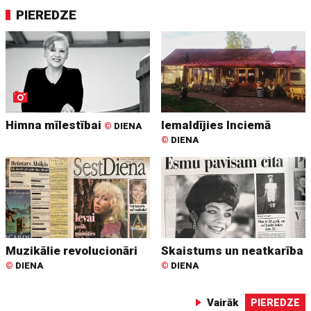
PIEREDZE
Himna mīlestībai
Iemaldījies Inciemā
©
DIENA
©
DIENA
Muzikālie revolucionāri
Skaistums un neatkarība
©
DIENA
©
DIENA
Vairāk
PIEREDZE