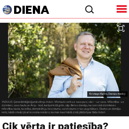
Kristaps Kalns, Dienas mediji
INDULIS. Ģenerālmēģinājumā vēroju Induli. Mintauts velk uz savu pusi, vāci – uz savu. Mīlestība - uz
dzimteni, savu tautu un Āriju - kod, kurā pirkstā gribi, sāp. Bet es domāju, ka rainiskā dzimtenes
mīlestība, tauta, taisnība, demokrātija, tiesiskums, valstiskums ir tas augstākais. Skatos un domāju:
redz, kādā situācijā arī es esmu nonācis, ka man kaut kādā ziņā jākļūst par tādu Induli
Cik vērta ir patiesība?