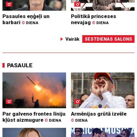
Pasaules eņģeļi un
Politikā princeses
barbari
nevajag
©
DIENA
©
DIENA
Vairāk
SESTDIENAS SALONS
PASAULE
Par galveno frontes līniju
Armēnijas grūtā izvēle
kļūst aizmugure
©
DIENA
©
DIENA