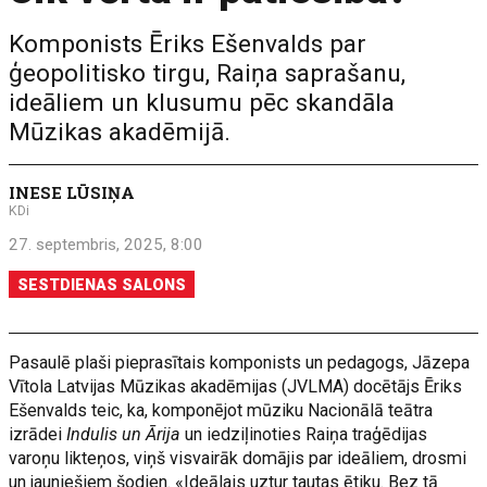
Komponists Ēriks Ešenvalds par
ģeopolitisko tirgu, Raiņa saprašanu,
ideāliem un klusumu pēc skandāla
Mūzikas akadēmijā.
INESE LŪSIŅA
KDi
27. septembris, 2025, 8:00
SESTDIENAS SALONS
Pasaulē plaši pieprasītais komponists un pedagogs, Jāzepa
Vītola Latvijas Mūzikas akadēmijas (JVLMA) docētājs Ēriks
Ešenvalds teic, ka, komponējot mūziku Nacionālā teātra
izrādei
Indulis un Ārija
un iedziļinoties Raiņa traģēdijas
varoņu likteņos, viņš visvairāk domājis par ideāliem, drosmi
un jauniešiem šodien. «Ideālais uztur tautas ētiku. Bez tā