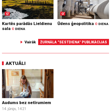
Kartēs parādās Lieldienu
Ūdens ģeopolitika
©
DIENA
sala
©
DIENA
Vairāk
ŽURNĀLA "SESTDIENA" PUBLIKĀCIJAS
AKTUĀLI
Audums bez netīrumiem
14. jūnijs, 14:21