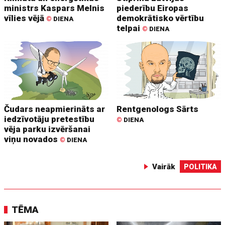
ministrs Kaspars Melnis
piederību Eiropas
vīlies vējā
demokrātisko vērtību
©
DIENA
telpai
©
DIENA
Čudars neapmierināts ar
Rentgenologs Sārts
iedzīvotāju pretestību
©
DIENA
vēja parku izvēršanai
viņu novados
©
DIENA
Vairāk
POLITIKA
TĒMA