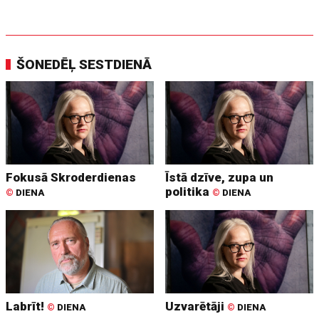
ŠONEDĒĻ SESTDIENĀ
Fokusā Skroderdienas
Īstā dzīve, zupa un
politika
©
DIENA
©
DIENA
Labrīt!
Uzvarētāji
©
DIENA
©
DIENA