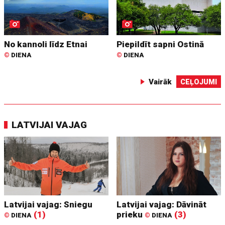
No kannoli līdz Etnai
Piepildīt sapni Ostinā
©
DIENA
©
DIENA
Vairāk
CEĻOJUMI
LATVIJAI VAJAG
Latvijai vajag: Sniegu
Latvijai vajag: Dāvināt
(1)
prieku
(3)
©
DIENA
©
DIENA