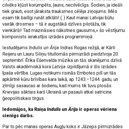
cilvēks kļūst korumpēts, ļauns, necilvēcīgs. Šodien, ja ideāli
tiek grauti, esot jāraksta trauksmes cēlēja ziņojums. Mēs
esam tik bailīgi runāt atklāti! (..) Kaut manai Latvijai būtu
vairāk drosmes – tā ir augstākā dzīves pilotāža, tik
vienkārši! Tad mazināsies nākotnes gausums,» šo vēstījumu
komponists ierakstījis izrādes programmiņā.
Iestudējums
Indulis un Ārija
Indras Rogas režijā, ar Kārli
Reijeru un Lauru Siliņu titullomās pirmizrādi piedzīvoja 20.
septembrī. Ērika Ešenvalda mūzika un tās skanējums dzīvā
Valsts akadēmiskā kora
Latvija
izpildījumā ir šīs izrādes
īpaša vērtība. Lugas notikumi risinās Embotes pilī un tās
apkārtnē kūru brīvības kara laikā, ap 1243.–1244. gadu, un
zīmīgi sasaucas ar šodienu, kad mums tik tuvu plosās
Krievijas sāktais karš Ukrainā un pasauli atkal satricina
ģeopolitiskais tirgus.
Iedomājos, ka Raiņa
Indulis un Ārija
ir operas vēriena
cienīgs darbs.
Par to pēc manas operas Augļu koks ir Jāzeps pirmizrādes