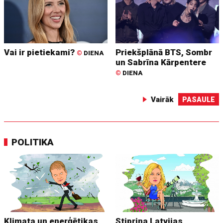
Vai ir pietiekami?
Priekšplānā BTS, Sombr
©
DIENA
un Sabrīna Kārpentere
©
DIENA
Vairāk
PASAULE
POLITIKA
Klimata un enerģētikas
Stiprina Latvijas