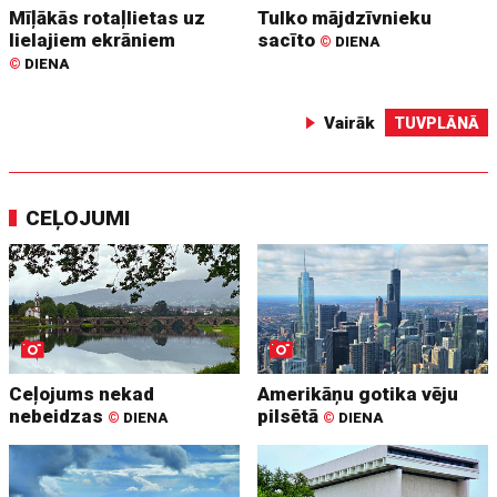
Mīļākās rotaļlietas uz
Tulko mājdzīvnieku
lielajiem ekrāniem
sacīto
©
DIENA
©
DIENA
Vairāk
TUVPLĀNĀ
CEĻOJUMI
Ceļojums nekad
Amerikāņu gotika vēju
nebeidzas
pilsētā
©
DIENA
©
DIENA