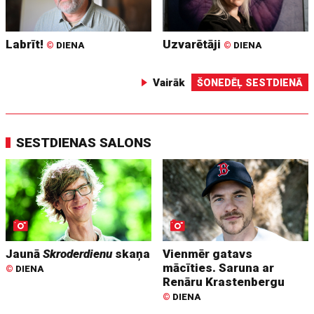
Labrīt!
Uzvarētāji
©
DIENA
©
DIENA
Vairāk
ŠONEDĒĻ SESTDIENĀ
SESTDIENAS SALONS
Jaunā
Skroderdienu
skaņa
Vienmēr gatavs
mācīties. Saruna ar
©
DIENA
Renāru Krastenbergu
©
DIENA