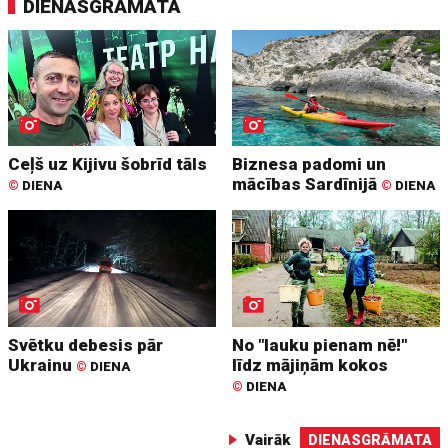
DIENASGRĀMATA
Ceļš uz Kijivu šobrīd tāls
Biznesa padomi un
mācības Sardīnijā
©
DIENA
©
DIENA
Svētku debesis pār
No "lauku pienam nē!"
Ukrainu
līdz mājiņām kokos
©
DIENA
©
DIENA
Vairāk
DIENASGRĀMATA