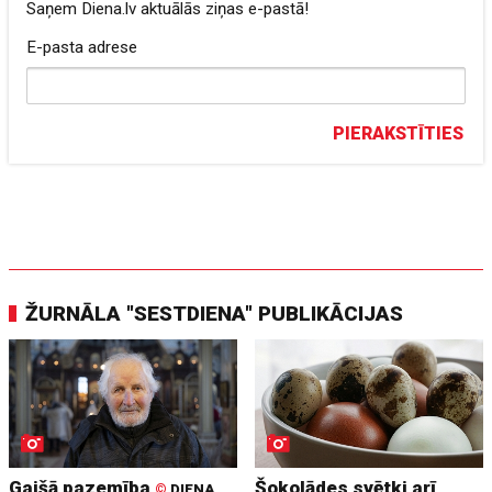
Saņem Diena.lv aktuālās ziņas e-pastā!
E-pasta adrese
PIERAKSTĪTIES
ŽURNĀLA "SESTDIENA" PUBLIKĀCIJAS
Gaišā pazemība
Šokolādes svētki arī
©
DIENA