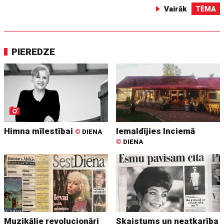
Vairāk
TĒMA
PIEREDZE
Himna mīlestībai
Iemaldījies Inciemā
©
DIENA
©
DIENA
Muzikālie revolucionāri
Skaistums un neatkarība