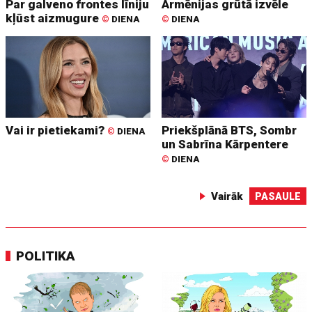
Par galveno frontes līniju
Armēnijas grūtā izvēle
kļūst aizmugure
©
DIENA
©
DIENA
Vai ir pietiekami?
Priekšplānā BTS, Sombr
©
DIENA
un Sabrīna Kārpentere
©
DIENA
Vairāk
PASAULE
POLITIKA