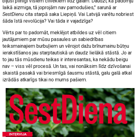
bijusi pilnīgi visiem cilvēkiem līdz galam. Daudzi, kā padomju
laikā aizmiga, tā joprojām nav pamodušies," sarunā ar
SestDienu
cita starpā saka Liepiņš. Vai Latvijā varētu nobriest
šāda īstā revolūcija? Vai tāda ir vajadzīga?
Vērts par to padomāt, meklējot atbildes uz vēl citiem
jautājumiem par mūsu pasaules un sabiedrības
teiksmainajiem burbuļiem un vērojot dažu brīnumainu būtņu
ierakstīšanos jau starptautiskā un daudz lielākā stāstā. Jo ar
to jau tās mūsdienu teikas ir interesantas, ka nekādu beigu
nav – viss vēl procesā. Un tas, vai nonāksim līdz dzīvošanai
skaistā pasakā vai briesmīgā šausmu stāstā, galu galā atkal
izrādās atkarīgs tikai no mums pašiem.