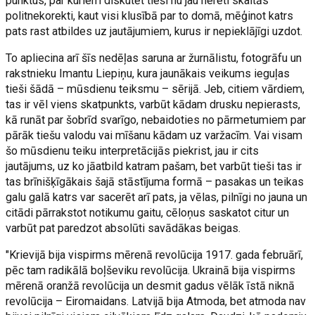
punktus, par kuriem diskutēt tieši nu jau nereti skaitās
politnekorekti, kaut visi klusībā par to domā, mēģinot katrs
pats rast atbildes uz jautājumiem, kurus ir nepieklājīgi uzdot.
To apliecina arī šīs nedēļas saruna ar žurnālistu, fotogrāfu un
rakstnieku Imantu Liepiņu, kura jaunākais veikums ieguļas
tieši šādā – mūsdienu teiksmu – sērijā. Jeb, citiem vārdiem,
tas ir vēl viens skatpunkts, varbūt kādam drusku nepierasts,
kā runāt par šobrīd svarīgo, nebaidoties no pārmetumiem par
pārāk tiešu valodu vai mīšanu kādam uz varžacīm. Vai visam
šo mūsdienu teiku interpretācijās piekrist, jau ir cits
jautājums, uz ko jāatbild katram pašam, bet varbūt tieši tas ir
tas brīnišķīgākais šajā stāstījuma formā – pasakas un teikas
galu galā katrs var sacerēt arī pats, ja vēlas, pilnīgi no jauna un
citādi pārrakstot notikumu gaitu, cēloņus saskatot citur un
varbūt pat paredzot absolūti savādākas beigas.
"Krievijā bija vispirms mērenā revolūcija 1917. gada februārī,
pēc tam radikālā boļševiku revolūcija. Ukrainā bija vispirms
mērenā oranžā revolūcija un desmit gadus vēlāk īstā niknā
revolūcija – Eiromaidans. Latvijā bija Atmoda, bet atmoda nav