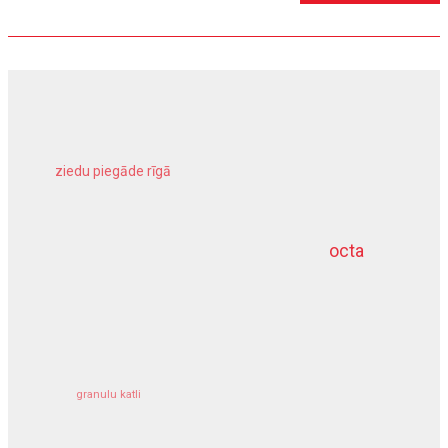
ziedu piegāde rīgā
meliorācijas darbi
octa
dziļurbums
kravu apdrošināšana
granulu katli
siltumsūknis