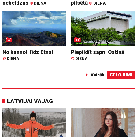
nebeidzas
pilsētā
©
DIENA
©
DIENA
No kannoli līdz Etnai
Piepildīt sapni Ostinā
©
DIENA
©
DIENA
Vairāk
CEĻOJUMI
LATVIJAI VAJAG