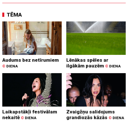
TĒMA
Audums bez netīrumiem
Lēnākas spēles ar
ilgākām pauzēm
©
DIENA
©
DIENA
Laikapstākļi festivālam
Zvaigžņu salidojums
nekaitē
grandiozās kāzās
©
DIENA
©
DIENA