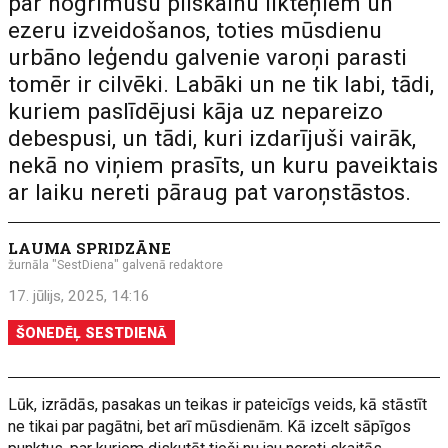
par nogrimušu pilskalnu likteņiem un
ezeru izveidošanos, toties mūsdienu
urbāno leģendu galvenie varoņi parasti
tomēr ir cilvēki. Labāki un ne tik labi, tādi,
kuriem paslīdējusi kāja uz nepareizo
debespusi, un tādi, kuri izdarījuši vairāk,
nekā no viņiem prasīts, un kuru paveiktais
ar laiku nereti pāraug pat varoņstāstos.
LAUMA SPRIDZĀNE
žurnāla "SestDiena" galvenā redaktore
17. jūlijs, 2025, 14:16
ŠONEDĒĻ SESTDIENĀ
Lūk, izrādās, pasakas un teikas ir pateicīgs veids, kā stāstīt
ne tikai par pagātni, bet arī mūsdienām. Kā izcelt sāpīgos