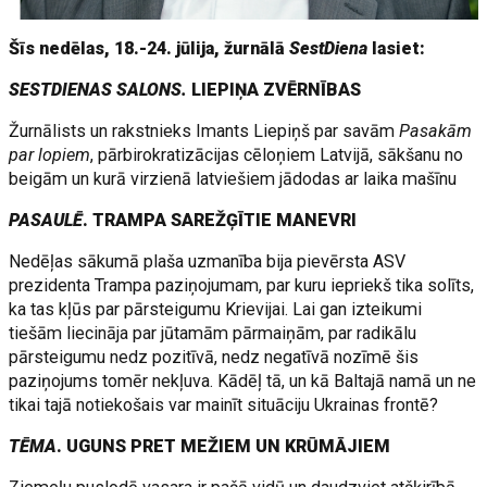
Šīs nedēlas, 18.-24. jūlija, žurnālā
SestDiena
lasiet:
SESTDIENAS SALONS.
LIEPIŅA ZVĒRNĪBAS
Žurnālists un rakstnieks Imants Liepiņš par savām
Pasakām
par lopiem
, pārbirokratizācijas cēloņiem Latvijā, sākšanu no
beigām un kurā virzienā latviešiem jādodas ar laika mašīnu
PASAULĒ
. TRAMPA SAREŽĢĪTIE MANEVRI
Nedēļas sākumā plaša uzmanība bija pievērsta ASV
prezidenta Trampa paziņojumam, par kuru iepriekš tika solīts,
ka tas kļūs par pārsteigumu Krievijai. Lai gan izteikumi
tiešām liecināja par jūtamām pārmaiņām, par radikālu
pārsteigumu nedz pozitīvā, nedz negatīvā nozīmē šis
paziņojums tomēr nekļuva. Kādēļ tā, un kā Baltajā namā un ne
tikai tajā notiekošais var mainīt situāciju Ukrainas frontē?
TĒMA
. UGUNS PRET MEŽIEM UN KRŪMĀJIEM