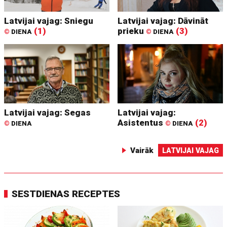
Latvijai vajag: Sniegu
Latvijai vajag: Dāvināt
(1)
prieku
(3)
©
DIENA
©
DIENA
Latvijai vajag: Segas
Latvijai vajag:
Asistentus
(2)
©
DIENA
©
DIENA
Vairāk
LATVIJAI VAJAG
SESTDIENAS RECEPTES