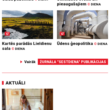
pieaugušajiem
©
DIENA
Kartēs parādās Lieldienu
Ūdens ģeopolitika
©
DIENA
sala
©
DIENA
Vairāk
ŽURNĀLA "SESTDIENA" PUBLIKĀCIJAS
AKTUĀLI