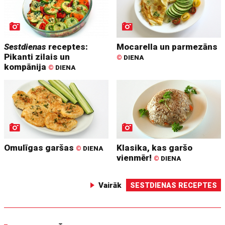
Sestdienas
receptes:
Mocarella un parmezāns
Pikanti zilais un
©
DIENA
kompānija
©
DIENA
Omulīgas garšas
Klasika, kas garšo
©
DIENA
vienmēr!
©
DIENA
Vairāk
SESTDIENAS RECEPTES