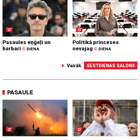
Pasaules eņģeļi un
Politikā princeses
barbari
nevajag
©
DIENA
©
DIENA
Vairāk
SESTDIENAS SALONS
PASAULE