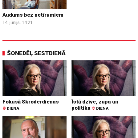
Audums bez netīrumiem
14. jūnijs, 14:21
ŠONEDĒĻ SESTDIENĀ
Fokusā Skroderdienas
Īstā dzīve, zupa un
politika
©
DIENA
©
DIENA