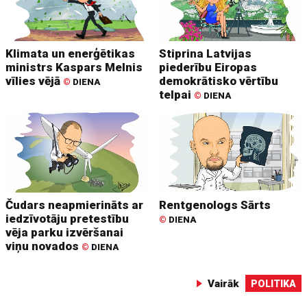
Klimata un enerģētikas
Stiprina Latvijas
ministrs Kaspars Melnis
piederību Eiropas
vīlies vējā
demokrātisko vērtību
©
DIENA
telpai
©
DIENA
Čudars neapmierināts ar
Rentgenologs Sārts
iedzīvotāju pretestību
©
DIENA
vēja parku izvēršanai
viņu novados
©
DIENA
Vairāk
POLITIKA