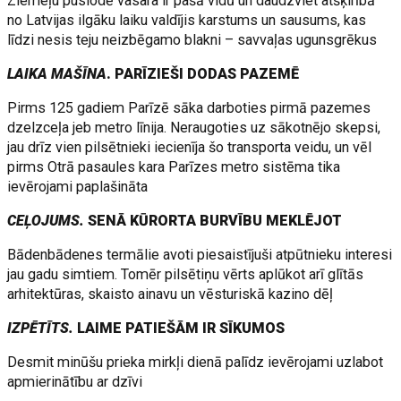
Ziemeļu puslodē vasara ir pašā vidū un daudzviet atšķirībā
no Latvijas ilgāku laiku valdījis karstums un sausums, kas
līdzi nesis teju neizbēgamo blakni – savvaļas ugunsgrēkus
LAIKA MAŠĪNA
. PARĪZIEŠI DODAS PAZEMĒ
Pirms 125 gadiem Parīzē sāka darboties pirmā pazemes
dzelzceļa jeb metro līnija. Neraugoties uz sākotnējo skepsi,
jau drīz vien pilsētnieki iecienīja šo transporta veidu, un vēl
pirms Otrā pasaules kara Parīzes metro sistēma tika
ievērojami paplašināta
CEĻOJUMS.
SENĀ KŪRORTA BURVĪBU MEKLĒJOT
Bādenbādenes termālie avoti piesaistījuši atpūtnieku interesi
jau gadu simtiem. Tomēr pilsētiņu vērts aplūkot arī glītās
arhitektūras, skaisto ainavu un vēsturiskā kazino dēļ
IZPĒTĪTS.
LAIME PATIEŠĀM IR SĪKUMOS
Desmit minūšu prieka mirkļi dienā palīdz ievērojami uzlabot
apmierinātību ar dzīvi