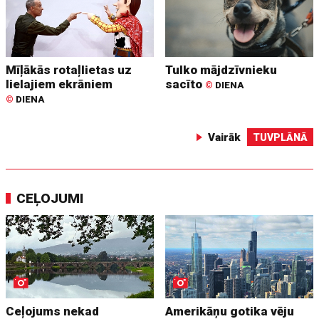
Mīļākās rotaļlietas uz
Tulko mājdzīvnieku
lielajiem ekrāniem
sacīto
©
DIENA
©
DIENA
Vairāk
TUVPLĀNĀ
CEĻOJUMI
Ceļojums nekad
Amerikāņu gotika vēju