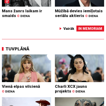
Mans žanrs laikam ir
Mūžībā devies iemīļotais
smaids
seriālu aktieris
©
DIENA
©
DIENA
Vairāk
IN MEMORIAM
TUVPLĀNĀ
Vienā elpas vilcienā
Charli XCX jauns
projekts
©
DIENA
©
DIENA