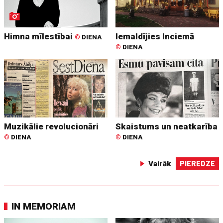
Himna mīlestībai
Iemaldījies Inciemā
©
DIENA
©
DIENA
Muzikālie revolucionāri
Skaistums un neatkarība
©
DIENA
©
DIENA
Vairāk
PIEREDZE
IN MEMORIAM