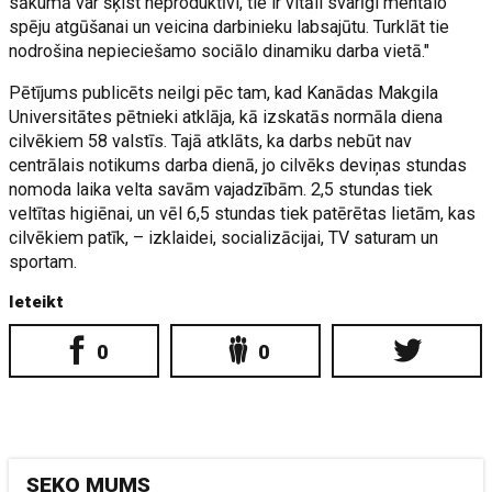
sākumā var šķist neproduktīvi, tie ir vitāli svarīgi mentālo
spēju atgūšanai un veicina darbinieku labsajūtu. Turklāt tie
nodrošina nepieciešamo sociālo dinamiku darba vietā."
Pētījums publicēts neilgi pēc tam, kad Kanādas Makgila
Universitātes pētnieki atklāja, kā izskatās normāla diena
cilvēkiem 58 valstīs. Tajā atklāts, ka darbs nebūt nav
centrālais notikums darba dienā, jo cilvēks deviņas stundas
nomoda laika velta savām vajadzībām. 2,5 stundas tiek
veltītas higiēnai, un vēl 6,5 stundas tiek patērētas lietām, kas
cilvēkiem patīk, – izklaidei, socializācijai, TV saturam un
sportam.
Ieteikt
0
0
SEKO MUMS