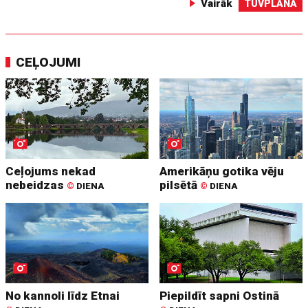
Vairāk
TUVPLĀNĀ
CEĻOJUMI
Ceļojums nekad
Amerikāņu gotika vēju
nebeidzas
pilsētā
©
DIENA
©
DIENA
No kannoli līdz Etnai
Piepildīt sapni Ostinā