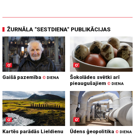
ŽURNĀLA "SESTDIENA" PUBLIKĀCIJAS
Gaišā pazemība
Šokolādes svētki arī
©
DIENA
pieaugušajiem
©
DIENA
Kartēs parādās Lieldienu
Ūdens ģeopolitika
©
DIENA