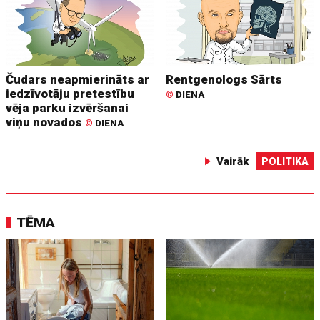
Čudars neapmierināts ar
Rentgenologs Sārts
iedzīvotāju pretestību
©
DIENA
vēja parku izvēršanai
viņu novados
©
DIENA
Vairāk
POLITIKA
TĒMA