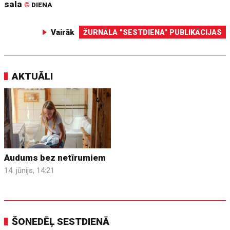
sala
©
DIENA
Vairāk
ŽURNĀLA "SESTDIENA" PUBLIKĀCIJAS
AKTUĀLI
Audums bez netīrumiem
14. jūnijs, 14:21
ŠONEDĒĻ SESTDIENĀ