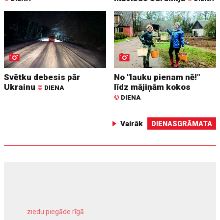
Svētku debesis pār
No "lauku pienam nē!"
Ukrainu
līdz mājiņām kokos
©
DIENA
©
DIENA
Vairāk
DIENASGRĀMATA
ziedu piegāde rīgā
meliorācijas darbi