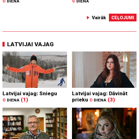
©
DIENA
©
DIENA
Vairāk
CEĻOJUMI
LATVIJAI VAJAG
Latvijai vajag: Sniegu
Latvijai vajag: Dāvināt
(1)
prieku
(3)
©
DIENA
©
DIENA