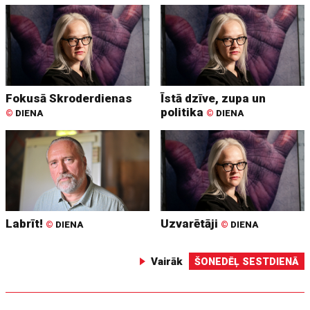
Fokusā Skroderdienas
Īstā dzīve, zupa un
politika
©
DIENA
©
DIENA
Labrīt!
Uzvarētāji
©
DIENA
©
DIENA
Vairāk
ŠONEDĒĻ SESTDIENĀ