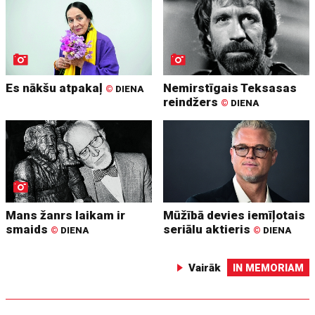
Es nākšu atpakaļ
Nemirstīgais Teksasas
©
DIENA
reindžers
©
DIENA
Mans žanrs laikam ir
Mūžībā devies iemīļotais
smaids
seriālu aktieris
©
DIENA
©
DIENA
Vairāk
IN MEMORIAM