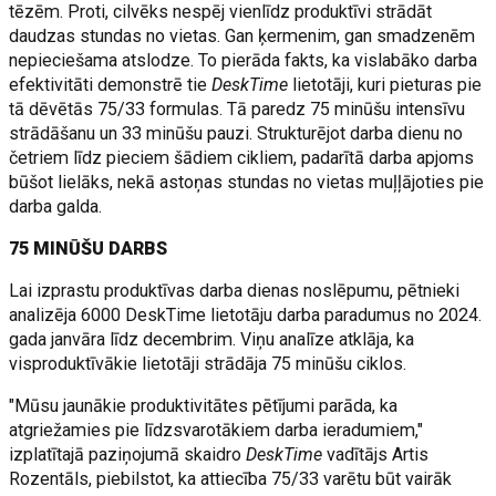
tēzēm. Proti, cilvēks nespēj vienlīdz produktīvi strādāt
daudzas stundas no vietas. Gan ķermenim, gan smadzenēm
nepieciešama atslodze. To pierāda fakts, ka vislabāko darba
efektivitāti demonstrē tie
DeskTime
lietotāji, kuri pieturas pie
tā dēvētās 75/33 formulas. Tā paredz 75 minūšu intensīvu
strādāšanu un 33 minūšu pauzi. Strukturējot darba dienu no
četriem līdz pieciem šādiem cikliem, padarītā darba apjoms
būšot lielāks, nekā astoņas stundas no vietas muļļājoties pie
darba galda.
75 MINŪŠU DARBS
Lai izprastu produktīvas darba dienas noslēpumu, pētnieki
analizēja 6000 DeskTime lietotāju darba paradumus no 2024.
gada janvāra līdz decembrim. Viņu analīze atklāja, ka
visproduktīvākie lietotāji strādāja 75 minūšu ciklos.
"Mūsu jaunākie produktivitātes pētījumi parāda, ka
atgriežamies pie līdzsvarotākiem darba ieradumiem,"
izplatītajā paziņojumā skaidro
DeskTime
vadītājs Artis
Rozentāls, piebilstot, ka attiecība 75/33 varētu būt vairāk