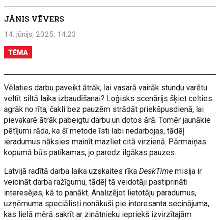
JĀNIS VĒVERS
14. jūnijs, 2025, 14:23
TĒMA
Vēlaties darbu paveikt ātrāk, lai vasarā vairāk stundu varētu
veltīt siltā laika izbaudīšanai? Loģisks scenārijs šķiet celties
agrāk no rīta, čakli bez pauzēm strādāt priekšpusdienā, lai
pievakarē ātrāk pabeigtu darbu un dotos ārā. Tomēr jaunākie
pētījumi rāda, ka šī metode īsti labi nedarbojas, tādēļ
ieradumus nāksies mainīt mazliet citā virzienā. Pārmaiņas
kopumā būs patīkamas, jo paredz ilgākas pauzes.
Latvijā radītā darba laika uzskaites rīka
DeskTime
misija ir
veicināt darba ražīgumu, tādēļ tā veidotāji pastiprināti
interesējas, kā to panākt. Analizējot lietotāju paradumus,
uzņēmuma speciālisti nonākuši pie interesanta secinājuma,
kas lielā mērā sakrīt ar zinātnieku iepriekš izvirzītajām