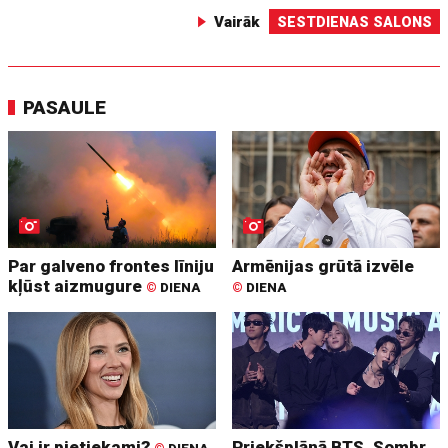
Vairāk
SESTDIENAS SALONS
PASAULE
Par galveno frontes līniju
Armēnijas grūtā izvēle
kļūst aizmugure
©
DIENA
©
DIENA
Vai ir pietiekami?
Priekšplānā BTS, Sombr