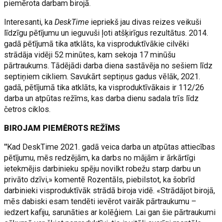
piemērota darbam birojā.
Interesanti, ka
DeskTime
iepriekš jau divas reizes veikuši
līdzīgu pētījumu un ieguvuši ļoti atšķirīgus rezultātus. 2014.
gadā pētījumā tika atklāts, ka visproduktīvākie cilvēki
strādāja vidēji 52 minūtes, kam sekoja 17 minūšu
pārtraukums. Tādējādi darba diena sastāvēja no sešiem līdz
septiņiem cikliem. Savukārt septiņus gadus vēlāk, 2021.
gadā, pētījumā tika atklāts, ka visproduktīvākais ir 112/26
darba un atpūtas režīms, kas darba dienu sadala trīs līdz
četros ciklos.
BIROJAM PIEMĒROTS REŽĪMS
"
Kad DeskTime 2021. gadā veica darba un atpūtas attiecības
pētījumu, mēs redzējām, ka darbs no mājām ir ārkārtīgi
ietekmējis darbinieku spēju novilkt robežu starp darbu un
privāto dzīvi,» komentē Rozentāls, piebilstot, ka šobrīd
darbinieki visproduktīvāk strādā biroja vidē. «Strādājot birojā,
mēs dabiski esam tendēti ievērot vairāk pārtraukumu –
iedzert kafiju, sarunāties ar kolēģiem. Lai gan šie pārtraukumi