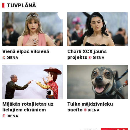
TUVPLĀNĀ
Vienā elpas vilcienā
Charli XCX jauns
projekts
©
DIENA
©
DIENA
Mīļākās rotaļlietas uz
Tulko mājdzīvnieku
lielajiem ekrāniem
sacīto
©
DIENA
©
DIENA