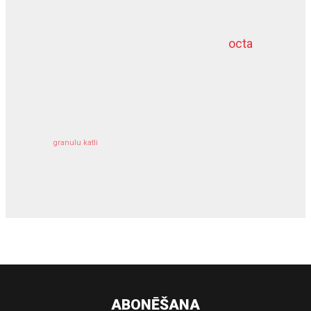
octa
dziļurbums
kravu apdrošināšana
granulu katli
siltumsūknis
ABONĒŠANA