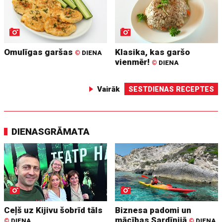
Omulīgas garšas
Klasika, kas garšo
©
DIENA
vienmēr!
©
DIENA
Vairāk
SESTDIENAS RECEPTES
DIENASGRĀMATA
Ceļš uz Kijivu šobrīd tāls
Biznesa padomi un
mācības Sardīnijā
©
DIENA
©
DIENA