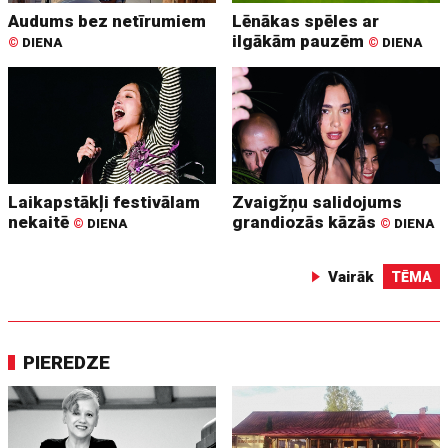
Audums bez netīrumiem
Lēnākas spēles ar
ilgākām pauzēm
©
DIENA
©
DIENA
Laikapstākļi festivālam
Zvaigžņu salidojums
nekaitē
grandiozās kāzās
©
DIENA
©
DIENA
Vairāk
TĒMA
PIEREDZE