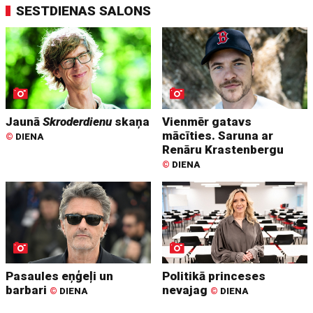
SESTDIENAS SALONS
Jaunā
Skroderdienu
skaņa
Vienmēr gatavs
mācīties. Saruna ar
©
DIENA
Renāru Krastenbergu
©
DIENA
Pasaules eņģeļi un
Politikā princeses
barbari
nevajag
©
DIENA
©
DIENA