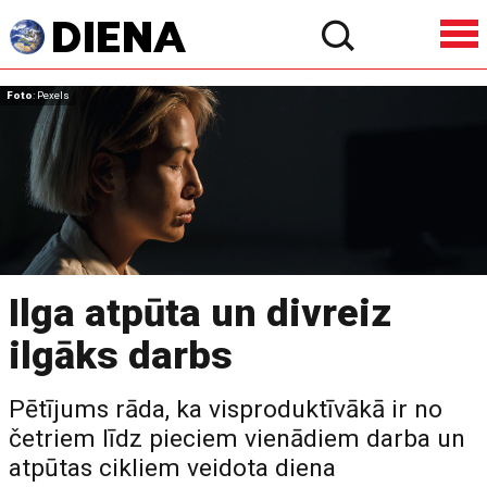
Foto
: Pexels
Ilga atpūta un divreiz
ilgāks darbs
Pētījums rāda, ka visproduktīvākā ir no
četriem līdz pieciem vienādiem darba un
atpūtas cikliem veidota diena