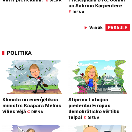
©
DIENA
un Sabrīna Kārpentere
©
DIENA
Vairāk
PASAULE
POLITIKA
Klimata un enerģētikas
Stiprina Latvijas
ministrs Kaspars Melnis
piederību Eiropas
vīlies vējā
demokrātisko vērtību
©
DIENA
telpai
©
DIENA