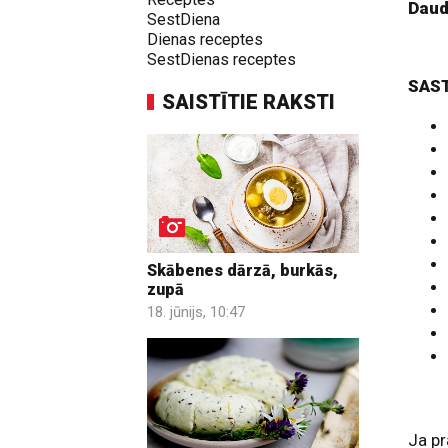
Dau
SestDiena
Dienas receptes
SestDienas receptes
SAS
SAISTĪTIE RAKSTI
Skābenes dārzā, burkās,
zupā
18. jūnijs, 10:47
Ja pr