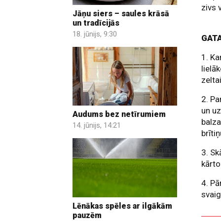
zivs 
Jāņu siers – saules krāsā
un tradīcijās
18. jūnijs, 9:30
GAT
1. Ka
lielā
zelta
2. Pa
un uz
Audums bez netīrumiem
balza
14. jūnijs, 14:21
brīti
3. Sk
kārto
4. Pā
svaig
Lēnākas spēles ar ilgākām
pauzēm