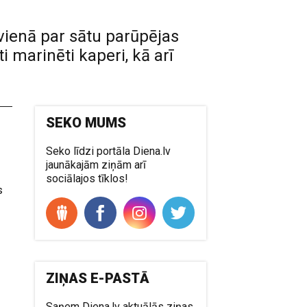
 vienā par sātu parūpējas
i marinēti kaperi, kā arī
SEKO MUMS
m
Seko līdzi portāla Diena.lv
jaunākajām ziņām arī
sociālajos tīklos!
s
ZIŅAS E-PASTĀ
Saņem Diena.lv aktuālās ziņas