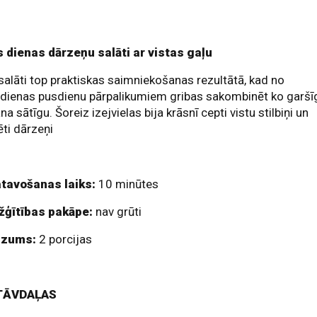
s dienas dārzeņu salāti ar vistas gaļu
salāti top praktiskas saimniekošanas rezultātā, kad no
rdienas pusdienu pārpalikumiem gribas sakombinēt ko garšī
na sātīgu. Šoreiz izejvielas bija krāsnī cepti vistu stilbiņi un
ēti dārzeņi
tavošanas laiks:
10 minūtes
žģītības pakāpe:
nav grūti
dzums:
2 porcijas
TĀVDAĻAS