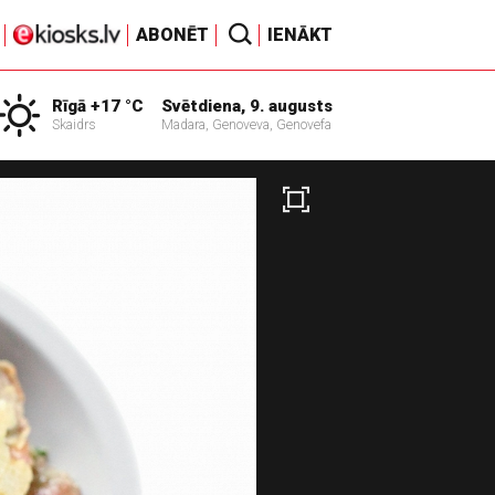
ABONĒT
IENĀKT
Rīgā +17 °C
Svētdiena, 9. augusts
Skaidrs
Madara, Genoveva, Genovefa