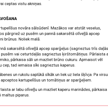
vai ceptas vistu akniņas.
AVOŠANA
rtupelīšus novāra sālsūdenī. Mazākos var atstāt veselus,
kos pārgriež uz pusēm un pannā sakarsētā olīveļļā apcep
ini brūnus. Noliek malā.
nnā sakarsētā olīveļļā apcep sparģeļus (sagrieztus trīs daļā
 pusēm vai ceturtdaļās sagrieztus ķirštomātiņus. Pārlaista 
miko, pārkaisa sāli un mazliet brūno cukuru. Apmaisot vēl
ņu cep, tad iemaisa sīki sagrieztus kaperus.
ābenes un rukolu saplūkā sīkāk un liek uz liela šķīvja. Pa virsu
 apceptos kartupelīšus un tomātiņus ar sparģeļiem.
rlaista ar labu olīveļļu un mazliet kaperu marinādes, pārkaisa
i maltus piparus.