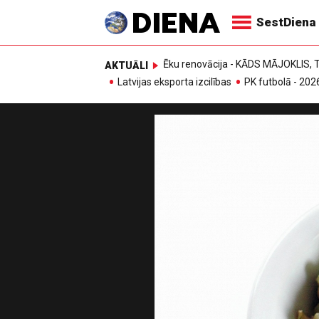
SestDiena
Ēku renovācija - KĀDS MĀJOKLIS
AKTUĀLI
Latvijas eksporta izcilības
PK futbolā - 202