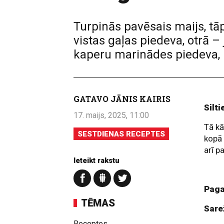
Turpinās pavēsais maijs, tā
vistas gaļas piedeva, otrā –
kaperu marinādes piedeva, k
GATAVO JĀNIS KAIRIS
Silt
17. maijs, 2025, 11:00
Tā kā
SESTDIENAS RECEPTES
kopā 
arī p
Ieteikt rakstu
Paga
TĒMAS
Sare
Receptes