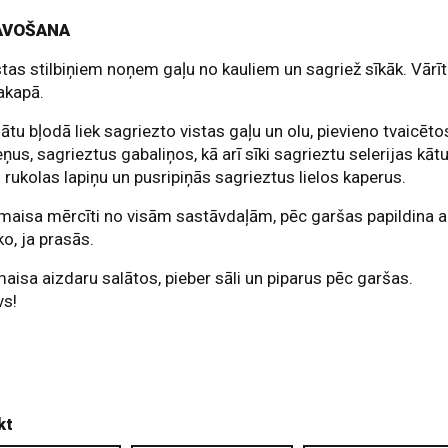
AVOŠANA
stas stilbiņiem noņem gaļu no kauliem un sagriež sīkāk. Vārī
akapā.
lātu bļodā liek sagriezto vistas gaļu un olu, pievieno tvaicēto
ņus, sagrieztus gabaliņos, kā arī sīki sagrieztu selerijas kātu
 rukolas lapiņu un pusripiņās sagrieztus lielos kaperus.
maisa mērcīti no visām sastāvdaļām, pēc garšas papildina a
ko, ja prasās.
maisa aizdaru salātos, pieber sāli un piparus pēc garšas.
vs!
kt