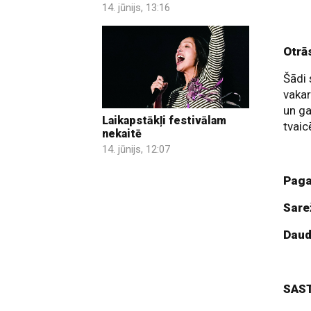
14. jūnijs, 13:16
Otrā
Šādi 
vaka
un ga
Laikapstākļi festivālam
tvaic
nekaitē
14. jūnijs, 12:07
Paga
Sare
Dau
SAS