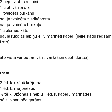
2 cepti vistas stilbiņi
1 cieti vārīta ola
1 tvaicēts burkāns
sauja tvaicētu ziedkāpostu
sauja tvaicētu brokoļu
1 selerijas kāts
sauja rukolas lapiņu 4–5 marinēti kaperi (lielie, kāds redza
foto)
ēto vietā var būt arī vārīti vai krāsnī cepti dārzeņi.
aram
2 ēd. k. skābā krējuma
1 ēd. k. majonēzes
½ tējk. Dižonas sinepju 1 ēd. k. kaperu marinādes
sāls, pipari pēc garšas