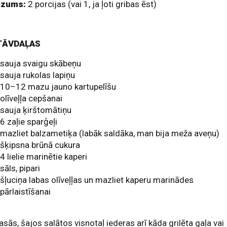
dzums:
2 porcijas (vai 1, ja ļoti gribas ēst)
TĀVDAĻAS
sauja svaigu skābeņu
sauja rukolas lapiņu
10–12 mazu jauno kartupelīšu
olīveļļa cepšanai
sauja ķirštomātiņu
6 zaļie sparģeļi
mazliet balzametiķa (labāk saldāka, man bija meža aveņu)
šķipsna brūnā cukura
4 lielie marinētie kaperi
sāls, pipari
šļuciņa labas olīveļļas un mazliet kaperu marinādes
pārlaistīšanai
asās, šajos salātos visnotaļ iederas arī kāda grilēta gaļa vai